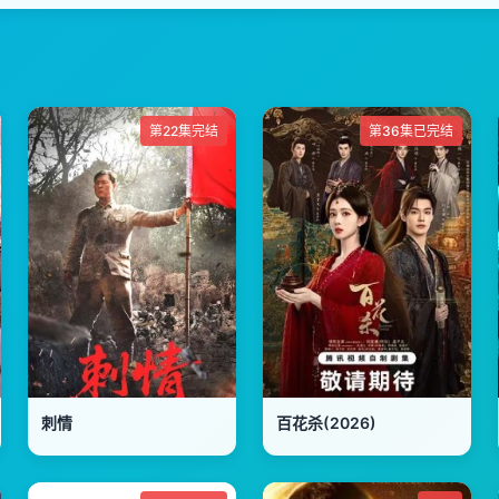
第22集完结
第36集已完结
刺情
百花杀(2026)