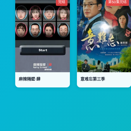
完结
第50集完结
麻辣隔壁·肆
意难忘第三季