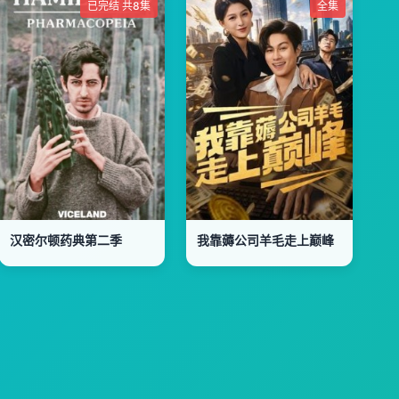
已完结 共8集
全集
汉密尔顿药典第二季
我靠薅公司羊毛走上巅峰