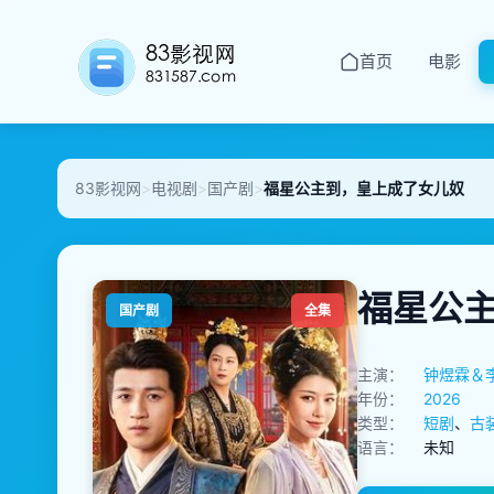
首页
电影
83影视网
>
电视剧
>
国产剧
>
福星公主到，皇上成了女儿奴
福星公
国产剧
全集
主演：
钟煜霖＆
年份：
2026
类型：
短剧
、
古
语言：
未知