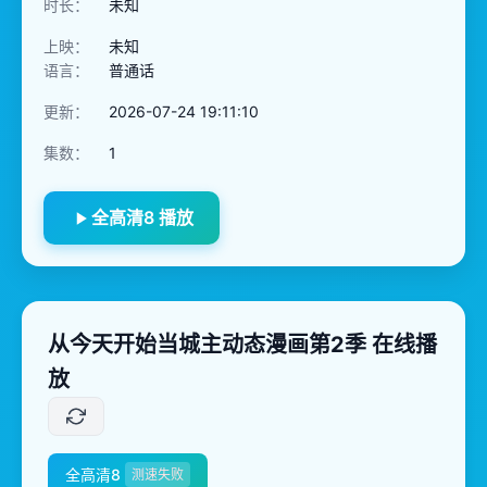
时长：
未知
上映：
未知
语言：
普通话
更新：
2026-07-24 19:11:10
集数：
1
全高清8 播放
从今天开始当城主动态漫画第2季 在线播
放
全高清8
测速失败