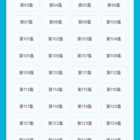
第93集
第94集
第95集
第96集
第97集
第98集
第99集
第100集
第101集
第102集
第103集
第104集
第105集
第106集
第107集
第108集
第109集
第110集
第111集
第112集
第113集
第114集
第115集
第116集
第117集
第118集
第119集
第120集
第121集
第122集
第123集
第124集