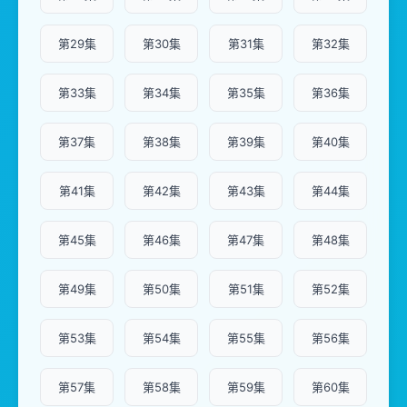
第29集
第30集
第31集
第32集
第33集
第34集
第35集
第36集
第37集
第38集
第39集
第40集
第41集
第42集
第43集
第44集
第45集
第46集
第47集
第48集
第49集
第50集
第51集
第52集
第53集
第54集
第55集
第56集
第57集
第58集
第59集
第60集