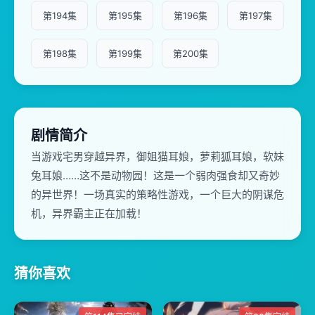
第194集
第195集
第196集
第197集
第198集
第199集
第200集
剧情简介
当游戏宅男穿越异界，御姐猫耳娘，萝莉狐耳娘，软妹
兔耳娘……这不是动物园！这是一个弱肉强食却又奇妙
的异世界！一场真实的策略性游戏，一个巨大的阴谋危
机，异界霸主正在加载！
猜你喜欢