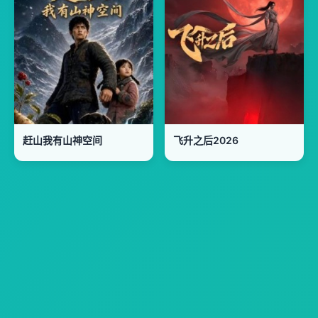
赶山我有山神空间
飞升之后2026