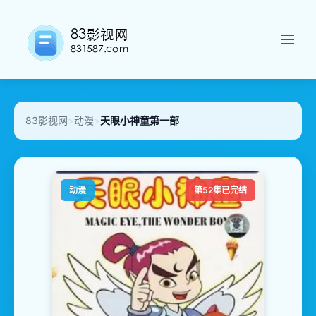
83影视网
>
动漫
>
天眼小神童第一部
动漫
第52集已完结