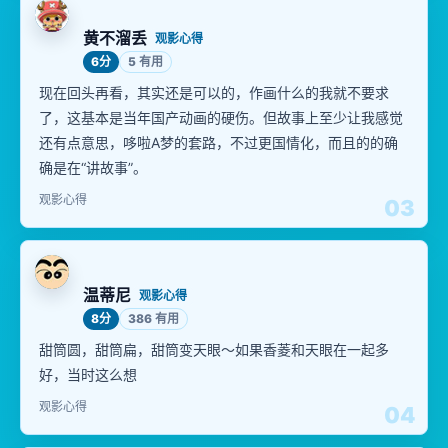
黄不溜丢
观影心得
6分
5 有用
现在回头再看，其实还是可以的，作画什么的我就不要求
了，这基本是当年国产动画的硬伤。但故事上至少让我感觉
还有点意思，哆啦A梦的套路，不过更国情化，而且的的确
确是在“讲故事”。
观影心得
03
温蒂尼
观影心得
8分
386 有用
甜筒圆，甜筒扁，甜筒变天眼～如果香菱和天眼在一起多
好，当时这么想
观影心得
04