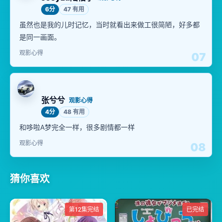
6分
47 有用
虽然也是我的儿时记忆，当时就看出来做工很简陋，好多都
是同一画面。
观影心得
07
张兮兮
观影心得
4分
48 有用
和哆啦A梦完全一样，很多剧情都一样
观影心得
08
猜你喜欢
第12集完结
已完结