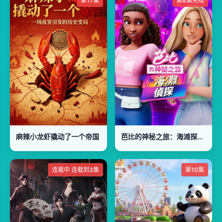
第17集
第8集完结
麻辣小龙虾撬动了一个帝国
芭比的神秘之旅：海滩探案集国语版
连载中 连载到3集
第10集