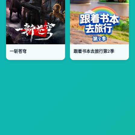
一斩苍穹
跟着书本去旅行第2季