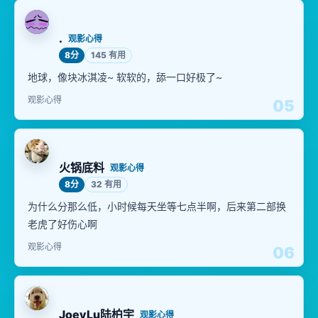
.
观影心得
8分
145 有用
地球，像块冰淇凌~ 软软的，舔一口好极了~
观影心得
05
火锅底料
观影心得
8分
32 有用
为什么分那么低，小时候每天坐等七点半啊，后来第二部换
老虎了好伤心啊
观影心得
06
JoeyLu陆柏宇
观影心得