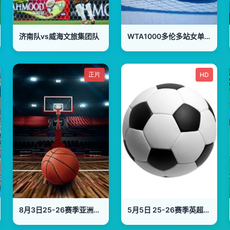
济南队vs威海文旅集团队
WTA1000多伦多站女单第一轮：马里诺VS森梅兹
正片
HD
8月3日25-26赛季亚洲大学生篮球联赛 香港中文大学VS延世大学
5月5日 25-26赛季英超第35轮 埃弗顿VS曼城