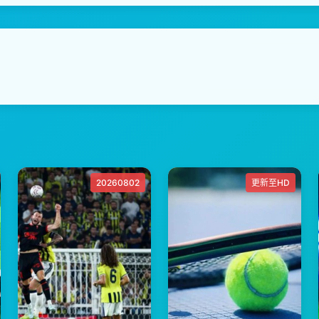
20260802
更新至HD