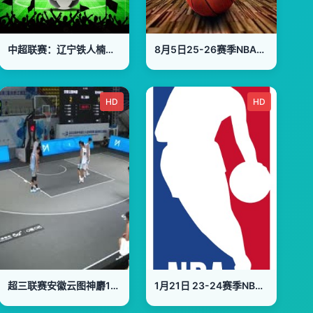
中超联赛：辽宁铁人楠波湾VS上海申花20260802
8月5日25-26赛季NBA经典赛事 马刺VS雷霆
HD
HD
超三联赛安徽云图神麝14.10常州有迈20230728
1月21日 23-24赛季NBA常规赛 猛龙VS尼克斯