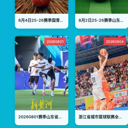
8月4日25-26赛季国青男篮热身赛 中国U18男篮VS加拿大大卫安篮球学院
8月2日25-26赛季山东齐鲁足球超级联赛 济南队VS威海文旅集团队
20260801
20260804
20260801赛季山东省齐鲁足球超级联赛第12轮全场回放：济宁港航vs潍坊队
浙江省城市篮球联赛全场回放：龙游VS常山