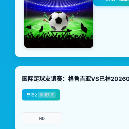
国际足球友谊赛：格鲁吉亚VS巴林20260
高清2
测速失败
HD