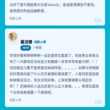
太好了是牛姨是骨头社是Vaundy，是诚意满满加不差钱，
是熟悉的热血加幽默感。
观影心得
05
暮流樱
观影心得
10分
7 有用
非常好看啊啊啊啊啊～设定是常见套路了，但是男主哥哥太
帅了～冷静有担当有武力有胸襟～非常非常有魅力啊！！！
目前看这几集不是很喜欢妹妹阵营。。。。。如果与世隔绝
的村落真的做了什么伤天害理的事就算了，人家村民就连假
妹妹都没见过，完全无知好嘛，上来就要被那么残忍杀
死？？还搞得杀人这边还是什么正义使者。。。希望后面来
个反转或者揭露一下真相吧。
观影心得
06