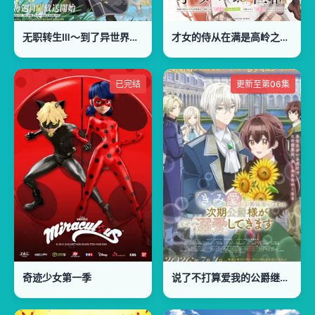
无职转生Ⅲ～到了异世界就拿出真本事
才女的侍从在满是高岭之花的贵族学校暗中照顾(毫无生活自理能力的)学院第一大小姐
已完结
更新至第06集
奇迹少女第一季
说了不打算爱我的公爵继承人，不知为何对我宠爱有加