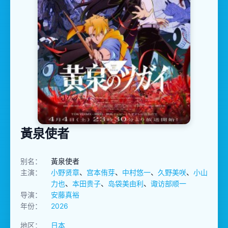
黃泉使者
别名：
黃泉使者
主演：
小野贤章
、
宫本侑芽
、
中村悠一
、
久野美咲
、
小山
力也
、
本田贵子
、
岛袋美由利
、
诹访部顺一
导演：
安藤真裕
年份：
2026
地区：
日本