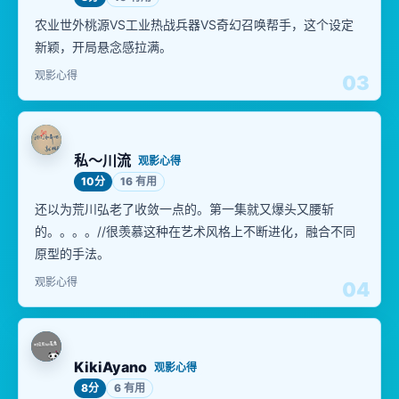
农业世外桃源VS工业热战兵器VS奇幻召唤帮手，这个设定
新颖，开局悬念感拉满。
观影心得
03
私～川流
观影心得
10分
16 有用
还以为荒川弘老了收敛一点的。第一集就又爆头又腰斩
的。。。。//很羡慕这种在艺术风格上不断进化，融合不同
原型的手法。
观影心得
04
KikiAyano
观影心得
8分
6 有用