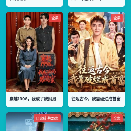
全集
全集
穿越1996，我成了我妈男闺蜜
往返古今，我靠破烂成首富
已完结 共25集
全集