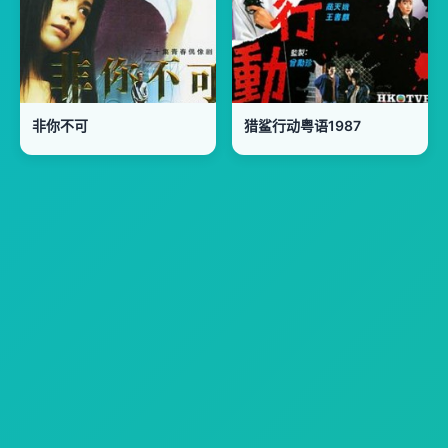
非你不可
猎鲨行动粤语1987