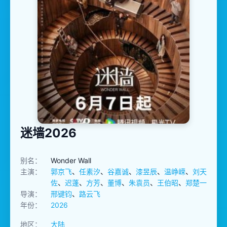
迷墙2026
别名：
Wonder Wall
主演：
郭京飞
、
任素汐
、
谷嘉诚
、
漆昱辰
、
温峥嵘
、
刘天
佐
、
迟蓬
、
方芳
、
董博
、
朱袁员
、
王伯昭
、
郑楚一
导演：
邢键钧
、
路云飞
年份：
2026
地区：
大陆