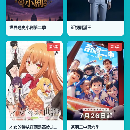
世界通史小剧第二季
近视驯狐王
第5集
第3集
才女的侍从在满是高岭之花的贵族学校暗中照顾
茶啊二中第六季