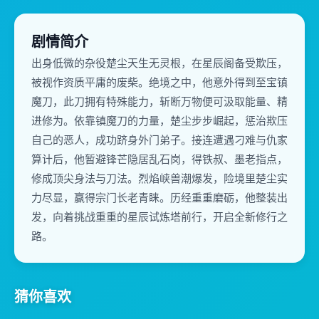
剧情简介
出身低微的杂役楚尘天生无灵根，在星辰阁备受欺压，
被视作资质平庸的废柴。绝境之中，他意外得到至宝镇
魔刀，此刀拥有特殊能力，斩断万物便可汲取能量、精
进修为。依靠镇魔刀的力量，楚尘步步崛起，惩治欺压
自己的恶人，成功跻身外门弟子。接连遭遇刁难与仇家
算计后，他暂避锋芒隐居乱石岗，得铁叔、墨老指点，
修成顶尖身法与刀法。烈焰峡兽潮爆发，险境里楚尘实
力尽显，赢得宗门长老青睐。历经重重磨砺，他整装出
发，向着挑战重重的星辰试炼塔前行，开启全新修行之
路。
猜你喜欢