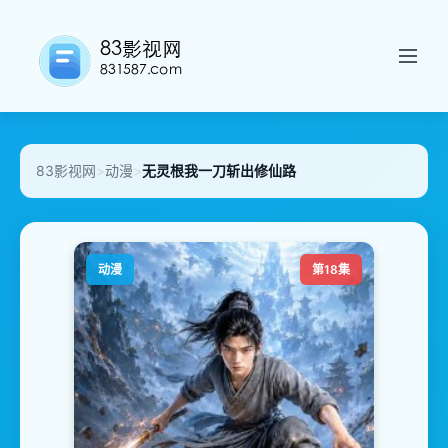
83影视网
>
动漫
>
无灵根我一刀斩出修仙路
动漫
第18集