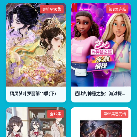
更新至10集
第8集完结
精灵梦叶罗丽第11季(下)
芭比的神秘之旅：海滩探案集国语版
全12集
第55集已完结