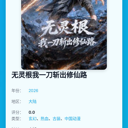
无灵根我一刀斩出修仙路
年份：
2026
地区：
大陆
评分：
0.0
类型：
玄幻
、
热血
、
古装
、
中国动漫