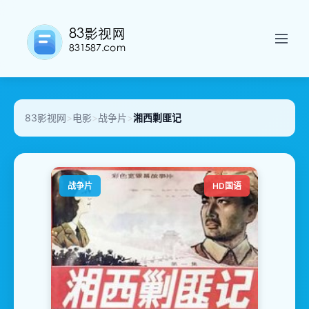
83影视网
>
电影
>
战争片
>
湘西剿匪记
战争片
HD国语