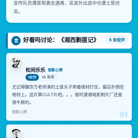
宣传队员遭匪帮袭击遇难，吴波外出途中也遭土匪伏
击。
好看吗讨论：《湘西剿匪记》
5 条短评
言
松间乐乐
观影心得
10分
15 有用
尤记得魏宗万老师演的土匪头子带着棺材打仗，最后扑倒在
棺材上。这片算CULT片吧。。。彼时潇湘电影制片厂还是
很牛掰的。
观影心得
01