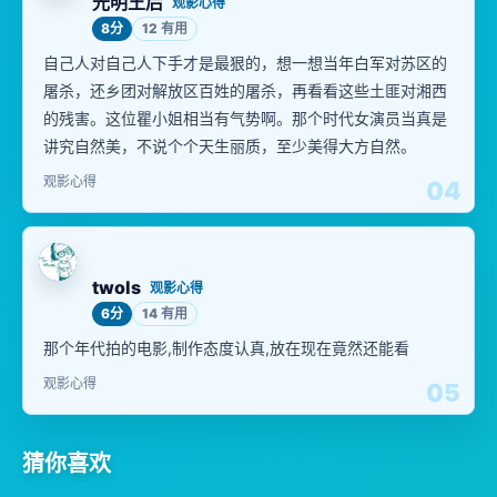
光明王后
观影心得
8分
12 有用
自己人对自己人下手才是最狠的，想一想当年白军对苏区的
屠杀，还乡团对解放区百姓的屠杀，再看看这些土匪对湘西
的残害。这位瞿小姐相当有气势啊。那个时代女演员当真是
讲究自然美，不说个个天生丽质，至少美得大方自然。
观影心得
04
twols
观影心得
6分
14 有用
那个年代拍的电影,制作态度认真,放在现在竟然还能看
观影心得
05
猜你喜欢