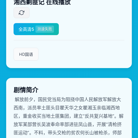
湘西剿匪记 在线播放
全高清5
测速失败
HD国语
剧情简介
解放前夕，国民党当局为阻挠中国人民解放军解放大
西南，派员率土匪头目瞿天华之女瞿湘玉亲临湘西地
区，重金收买当地土匪集团，建立“反共复兴基地”。解
放军某部营长吴波奉命率部进驻凤山县，开展“清枪挤
匪运动”。不料，带头交枪的贫农何长山被枪杀，师部