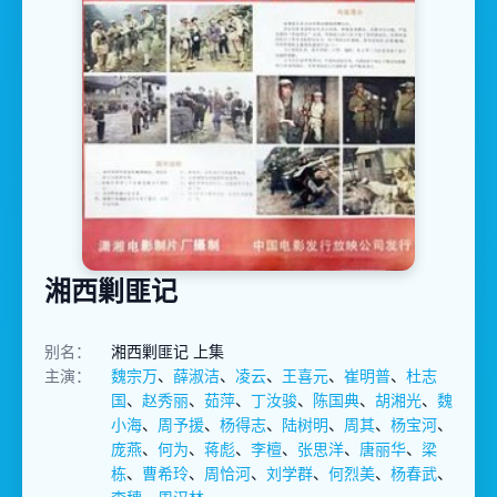
湘西剿匪记
别名：
湘西剿匪记 上集
主演：
魏宗万
、
薛淑洁
、
凌云
、
王喜元
、
崔明普
、
杜志
国
、
赵秀丽
、
茹萍
、
丁汝骏
、
陈国典
、
胡湘光
、
魏
小海
、
周予援
、
杨得志
、
陆树明
、
周其
、
杨宝河
、
庞燕
、
何为
、
蒋彪
、
李檀
、
张思洋
、
唐丽华
、
梁
栋
、
曹希玲
、
周恰河
、
刘学群
、
何烈美
、
杨春武
、