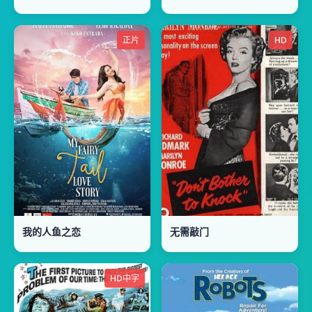
正片
HD
我的人鱼之恋
无需敲门
HD中字