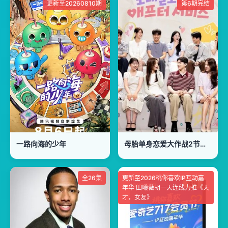
更新至20260810期
第6期完结
一路向海的少年
母胎单身恋爱大作战2节目售后
全26集
更新至2026桃你喜欢IP互动嘉
年华 田曦薇胡一天连线力推《天
才，女友》