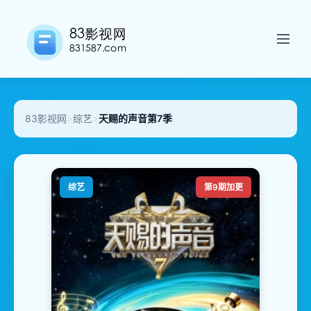
83影视网
>
综艺
>
天赐的声音第7季
综艺
第9期加更