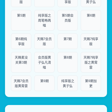
版
享版
黄子弘
第5期
纯享版之
第5期会
第6期
周笔畅再
员版
唱
第6期纯
天赐7会员
第7期
天赐7纯享
享版
版
版
天赐麦没
会员版黄
第8期
天赐7纯享
关第3期
子弘凡清
版之黄霄
唱
雲
天赐7会员
第9期
纯享版之
第9期加
版黄霄雲
黄子弘
更