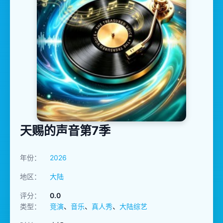
天赐的声音第7季
年份：
2026
地区：
大陆
评分：
0.0
类型：
竞演
、
音乐
、
真人秀
、
大陆综艺