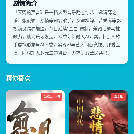
剧情简介
《天赐的声音》是一档大型音乐励志综艺，邀请薛之
谦、张靓颖、孙楠等知名歌手，及谭松韵、曾舜晞等影
视演员跨界加盟。节目延续“金曲”赛制，兼顾话题与推
歌力，助力乐坛发展。本季创新融入AI元素，打造AI歌
手虚拟形象与AI评委，实现AI与艺人同台竞技、评委互
议，同时加入多元主题舞台，力求引发全民共鸣。
猜你喜欢
第5集完结
第4集