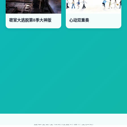
密室大逃脱第8季大神版
心动双重奏
首页
电影
电视剧
综艺
动漫
体育
短剧