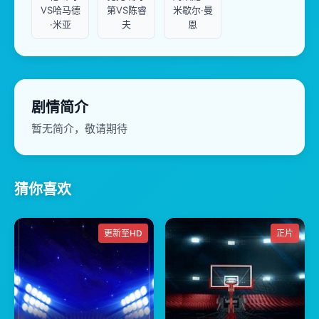
VS哈马德
第VS陈睿
米歇尔·曼
·米亚
夫
恩
剧情简介
暂无简介，敬请期待
猜你喜欢
更新至HD
正片