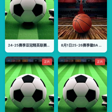
24-25赛季亚冠精英联赛第7轮：德黑兰独立VS巴格达警察
8月1日25-26赛季徽BA 宣城VS黄山
正片
正片