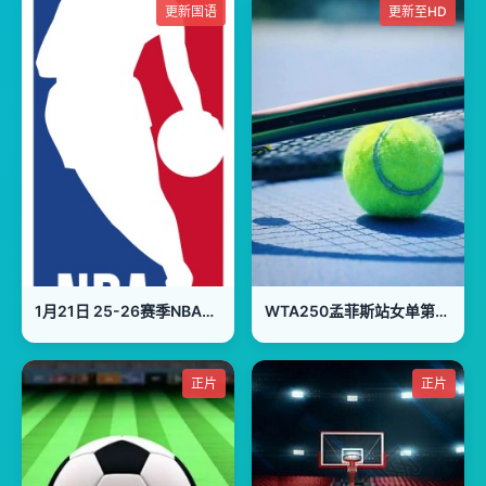
更新国语
更新至HD
1月21日 25-26赛季NBA常规赛 热火VS国王
WTA250孟菲斯站女单第二轮： 普罗佐洛娃VS斯特恩斯
正片
正片