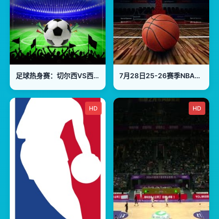
足球热身赛：切尔西VS西悉尼流浪者20260728
7月28日25-26赛季NBA经典赛事 魔术VS火箭
HD
HD