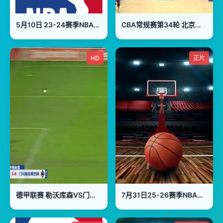
5月10日 23-24赛季NBA季后赛半决赛G2 独行侠VS雷霆
CBA常规赛第34轮 北京控股VS上海久事 20240124(周赫)
HD
正片
德甲联赛 勒沃库森VS门兴格拉德巴赫 20250119
7月31日25-26赛季NBA经典赛事 火箭VS勇士