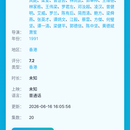
凤妮
、
梁爱
、
曾慧云
、
林尚武
、
郭卓桦
、
王维德
、
林家栋
、
王伟梁
、
罗君左
、
邓汝超
、
凌汉
、
曾健
明
、
艾威
、
罗兰
、
陈有后
、
简而清
、
鲍方
、
梁舜
燕
、
张英才
、
谭炳文
、
江毅
、
蔡雲
、
方傑
、
何璧
坚
、
谭一清
、
梁健平
、
郭德信
、
陈中坚
、
黄德斌
导演：
萧笙
年份：
1991
地区：
香港
评分：
7.2
类型：
香港
时长：
未知
上映：
未知
语言：
普通话
更新：
2026-06-16 16:05:56
集数：
20