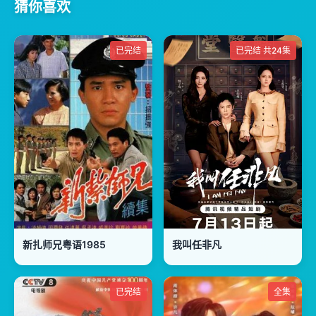
猜你喜欢
已完结
已完结 共24集
新扎师兄粤语1985
我叫任非凡
已完结
全集