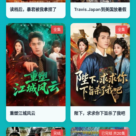
读档后，暴君被我拿捏了
Travis.Japan到美国放暑假
全集
全集
重塑江城风云
陛下，求求你下旨杀了我吧
完结
已完结 共20集