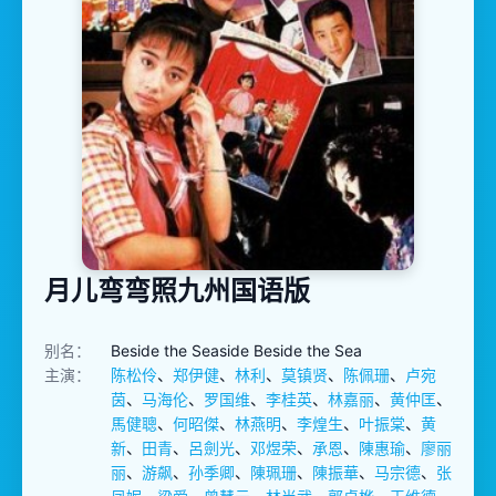
月儿弯弯照九州国语版
别名：
Beside the Seaside Beside the Sea
主演：
陈松伶
、
郑伊健
、
林利
、
莫镇贤
、
陈佩珊
、
卢宛
茵
、
马海伦
、
罗国维
、
李桂英
、
林嘉丽
、
黄仲匡
、
馬健聰
、
何昭傑
、
林燕明
、
李煌生
、
叶振棠
、
黄
新
、
田青
、
呂劍光
、
邓煜荣
、
承恩
、
陳惠瑜
、
廖丽
丽
、
游飙
、
孙季卿
、
陳珮珊
、
陳振華
、
马宗德
、
张