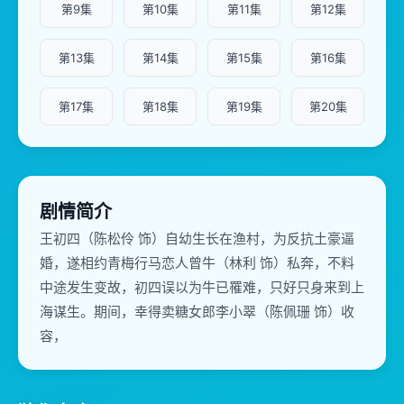
第9集
第10集
第11集
第12集
第13集
第14集
第15集
第16集
第17集
第18集
第19集
第20集
剧情简介
王初四（陈松伶 饰）自幼生长在渔村，为反抗土豪逼
婚，遂相约青梅行马恋人曾牛（林利 饰）私奔，不料
中途发生变故，初四误以为牛已罹难，只好只身来到上
海谋生。期间，幸得卖糖女郎李小翠（陈佩珊 饰）收
容，