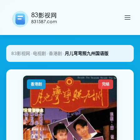
83影视网
>
电视剧
>
香港剧
>
月儿弯弯照九州国语版
香港剧
完结