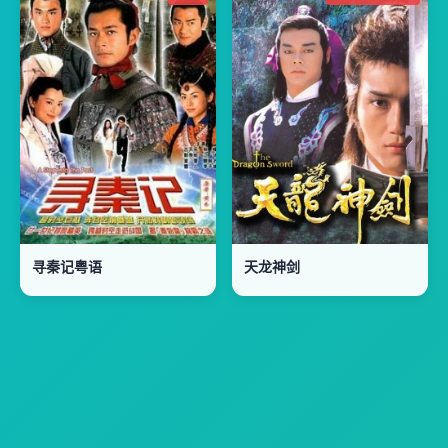
寻秦记粤语
天龙神剑