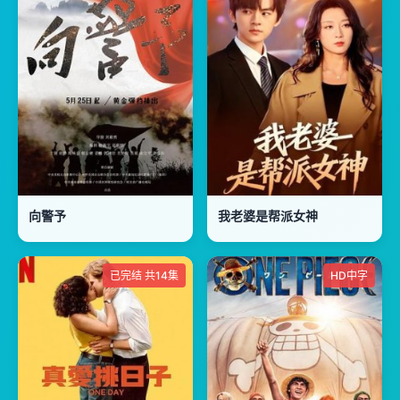
向警予
我老婆是帮派女神
已完结 共14集
HD中字