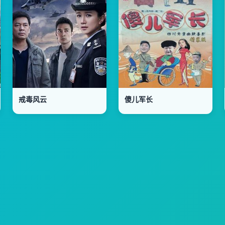
戒毒风云
傻儿军长