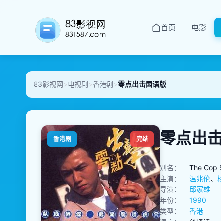
首页
电影
83影视网
>
电视剧
>
香港剧
>
零点出击国语版
零点出
香港剧
完结
别名：
The Cop 
主演：
温兆伦
、
导演：
邱家雄
年份：
1990
类型：
香港