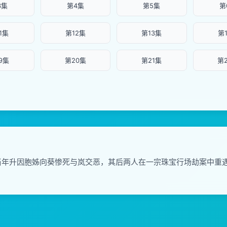
3集
第4集
第5集
第
1集
第12集
第13集
第
9集
第20集
第21集
第
当年升因胞姊向葵惨死与岚交恶，其后两人在一宗珠宝行场劫案中重