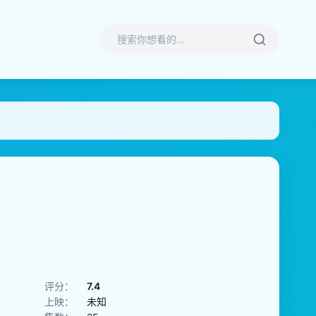
评分：
7.4
上映：
未知