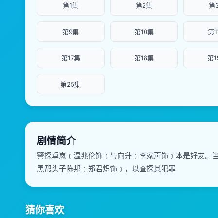
第1集
第2集
第
第9集
第10集
第1
第17集
第18集
第1
第25集
剧情简介
警探卓岚﹝温兆伦饰﹞与向升﹝李家声饰﹞本是好友。
黑帮头子陈邦﹝郑君炽饰﹞，以查探其犯罪
猜你喜欢