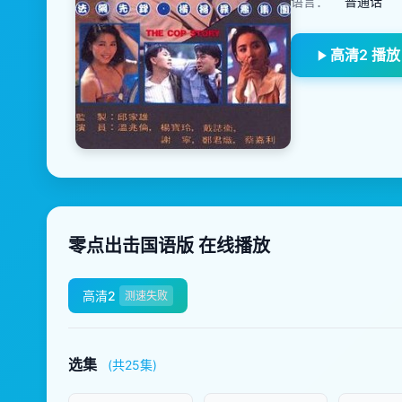
语言：
普通话
高清2 播放
零点出击国语版 在线播放
高清2
测速失败
选集
(共25集)