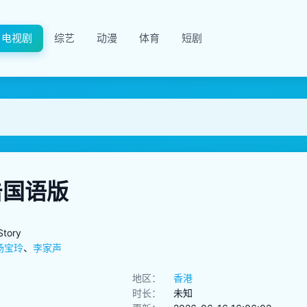
电视剧
综艺
动漫
体育
短剧
击国语版
Story
杨宝玲
、
李家声
地区：
香港
时长：
未知