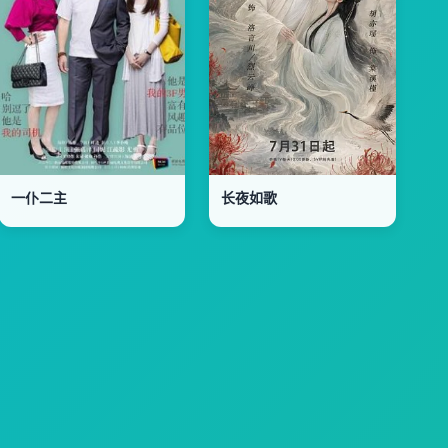
一仆二主
长夜如歌