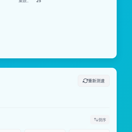
集数：
25
重新测速
倒序