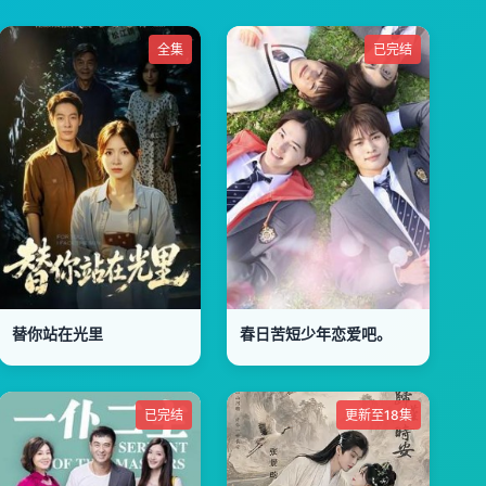
全集
已完结
替你站在光里
春日苦短少年恋爱吧。
已完结
更新至18集