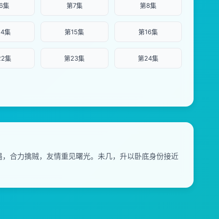
6集
第7集
第8集
14集
第15集
第16集
22集
第23集
第24集
遇，合力擒贼，友情重见曙光。未几，升以卧底身份接近