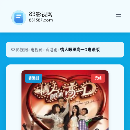
83影视网
>
电视剧
>
香港剧
>
情人眼里高一D粤语版
香港剧
完结