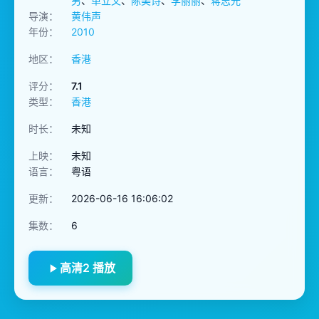
男
、
单立文
、
陈美诗
、
李丽丽
、
蒋志光
导演：
黄伟声
年份：
2010
地区：
香港
评分：
7.1
类型：
香港
时长：
未知
上映：
未知
语言：
粤语
更新：
2026-06-16 16:06:02
集数：
6
高清2 播放