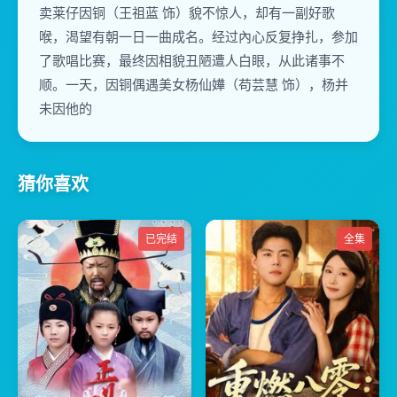
卖莱仔因铜（王祖蓝 饰）貌不惊人，却有一副好歌
喉，渴望有朝一日一曲成名。经过內心反复挣扎，参加
了歌唱比赛，最终因相貌丑陋遭人白眼，从此诸事不
顺。一天，因铜偶遇美女杨仙嬅（苟芸慧 饰），杨并
未因他的
猜你喜欢
已完结
全集