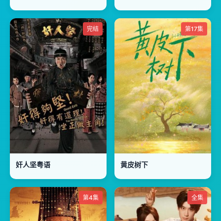
完结
第17集
奸人坚粤语
黄皮树下
第4集
全集