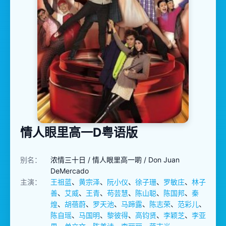
情人眼里高一D粤语版
别名：
浓情三十日 / 情人眼里高一啲 / Don Juan
DeMercado
主演：
王祖蓝
、
黄宗泽
、
阮小仪
、
徐子珊
、
罗敏庄
、
林子
善
、
艾威
、
王青
、
苟芸慧
、
陈山聪
、
陈国邦
、
秦
煌
、
胡蓓蔚
、
罗天池
、
马蹄露
、
陈志荣
、
范彩儿
、
陈自瑶
、
马国明
、
黎彼得
、
高钧贤
、
李颖芝
、
李亚