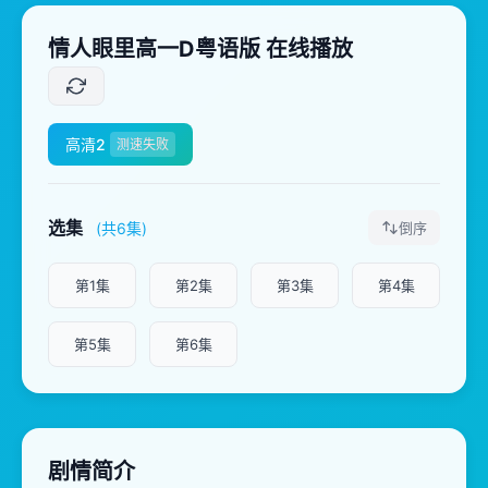
情人眼里高一D粤语版 在线播放
高清2
测速失败
选集
(共6集)
倒序
第1集
第2集
第3集
第4集
第5集
第6集
剧情简介