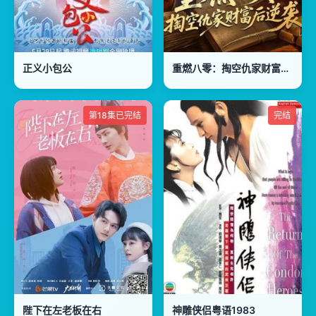
正义小包公
重燃八零：掏空仇家财富后逆袭
第18集已完结
完结
陛下在左老板在右
神雕侠侣粤语1983