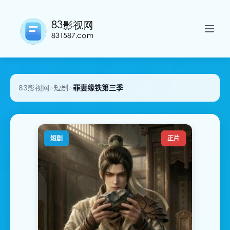
83影视网
>
短剧
>
罪妻缘铁第三季
短剧
正片