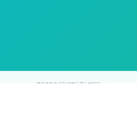
首页
电影
电视剧
综艺
动漫
体育
短剧
83影视网
Copyright © 2026
831587.com
版权所有
免责声明：本站所有内容均来自互联网，版权归原创者所有，如果
侵犯了你的权益，请通知我们，我们会及时删除侵权内容，谢谢合
作。
网站地图
|
排行榜
|
最新更新
|
Sitemap