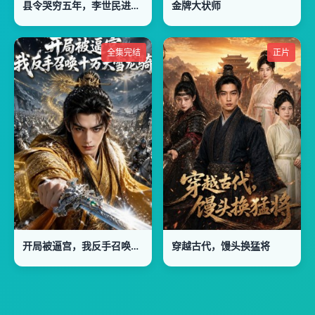
县令哭穷五年，李世民进城懵了
金牌大状师
全集完结
正片
开局被逼宫，我反手召唤十万大雪龙骑
穿越古代，馒头换猛将