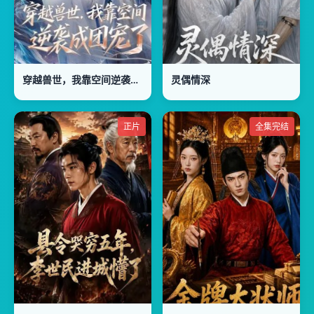
穿越兽世，我靠空间逆袭成团宠了
灵偶情深
正片
全集完结