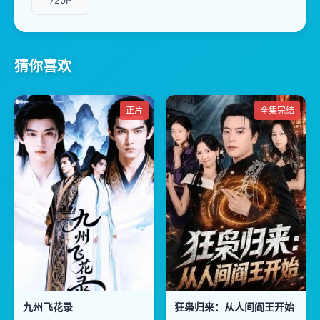
720P
猜你喜欢
正片
全集完结
九州飞花录
狂枭归来：从人间阎王开始