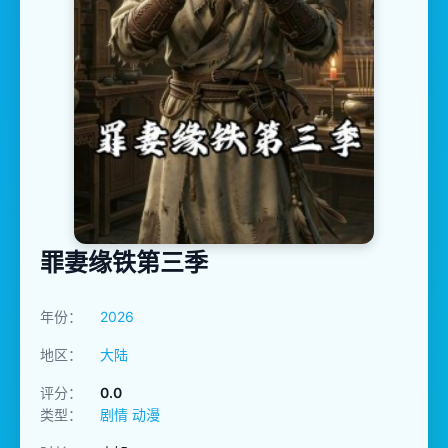
罪妻缘铁第三季
年份：
2026
地区：
大陆
评分：
0.0
类型：
剧情 动漫