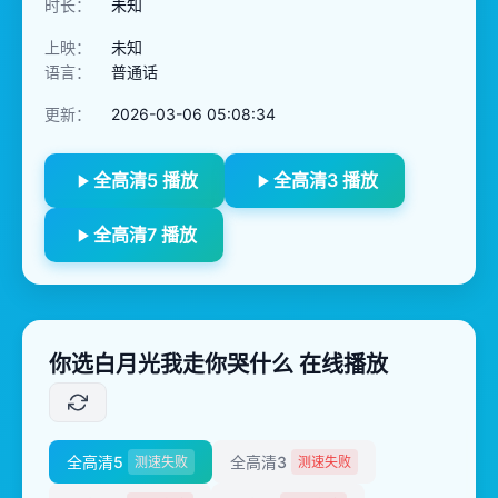
时长：
未知
上映：
未知
语言：
普通话
更新：
2026-03-06 05:08:34
全高清5 播放
全高清3 播放
全高清7 播放
你选白月光我走你哭什么 在线播放
全高清5
全高清3
测速失败
测速失败