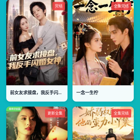
完结
全集完结
前女友求接盘，我反手闪婚女神
一念一生柠
更新全集
全集完结