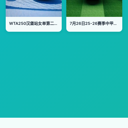
WTA250汉堡站女单第二轮：奥利尼科娃VS戈麦兹
7月26日25-26赛季中甲联赛 广西恒宸VS定南赣联