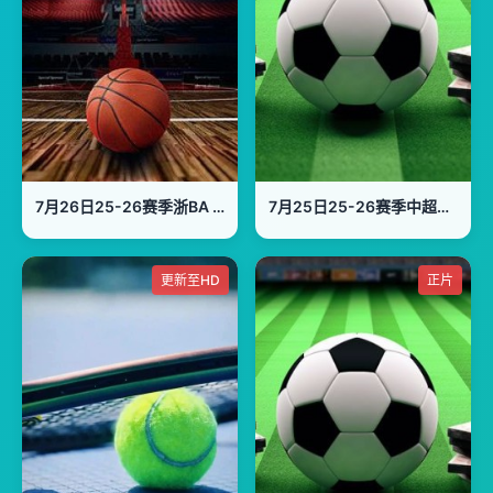
7月26日25-26赛季浙BA 南浔70VS99长兴
7月25日25-26赛季中超联赛 武汉三镇VS重庆铜梁龙
更新至HD
正片