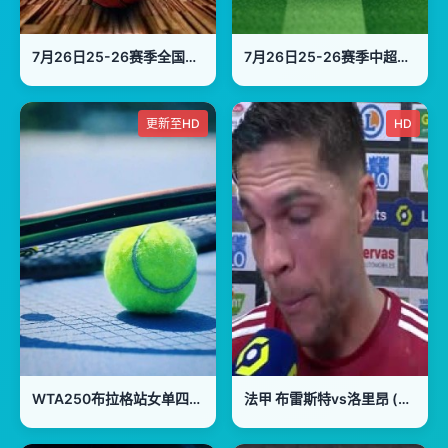
7月26日25-26赛季全国女子篮球锦标赛 黑龙江队56VS92陕西榆林天泽
7月26日25-26赛季中超联赛 山东泰山VS河南俱乐部彩陶坊
更新至HD
HD
WTA250布拉格站女单四分之一决赛：塔拉鲁迪VS斯尼古尔
法甲 布雷斯特vs洛里昂 (邵煊) 20231220