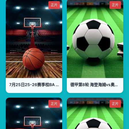
正片
正片
7月25日25-26赛季桂BA 贺州市VS河池市
德甲第8轮 海登海姆vs奥格斯堡
正片
正片