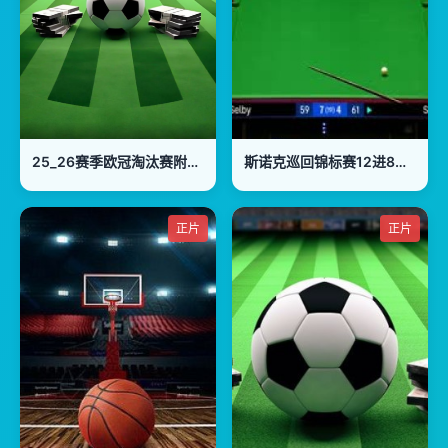
25_26赛季欧冠淘汰赛附加赛次回合 纽卡斯尔联VS卡拉巴克
斯诺克巡回锦标赛12进8马克·塞尔比10-6斯佳辉(第二阶段)20250402
正片
正片