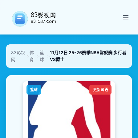
83影视
体
篮
11月12日 25-26赛季NBA常规赛 步行者
>
>
>
网
育
球
VS爵士
篮球
更新国语