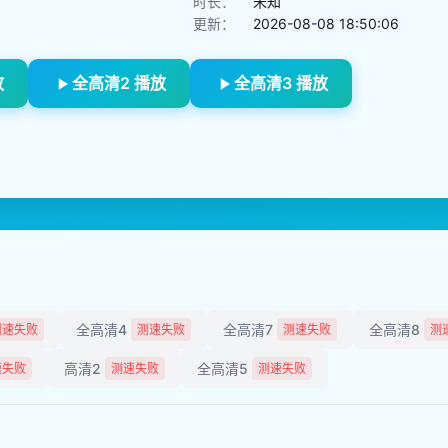
时长：
未知
更新：
2026-08-08 18:50:06
放
全高清2 播放
全高清3 播放
全高清4
全高清7
全高清8
测速失败
测速失败
测速失败
测
高清2
全高清5
速失败
测速失败
测速失败