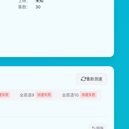
上映：
未知
集数：
30
重新测速
全高清9
全高清10
速失败
测速失败
测速失败
倒序