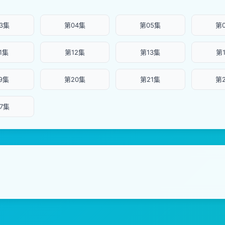
3集
第04集
第05集
第
1集
第12集
第13集
第
9集
第20集
第21集
第
7集
。