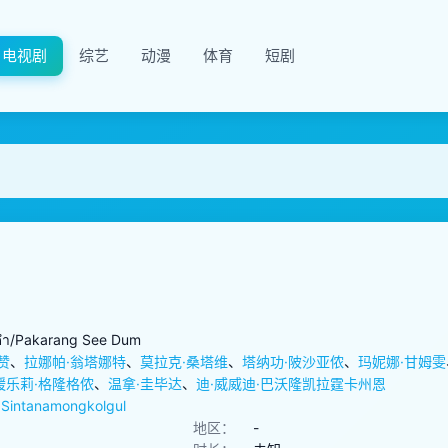
电视剧
综艺
动漫
体育
短剧
ีดำ/Pakarang See Dum
赞
、
拉娜帕·翁塔娜特
、
莫拉克·桑塔维
、
塔纳功·陂沙亚侬
、
玛妮娜·甘姆雯
缓乐莉·格隆格侬
、
温拿·圭毕达
、
迪·威威迪·巴沃隆凯拉霆卡州恩
 Sintanamongkolgul
地区：
-