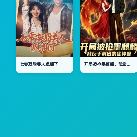
七零凝脂美人飒翻了
开局被抢墨麒麟，我反手孵出朱雀神兽