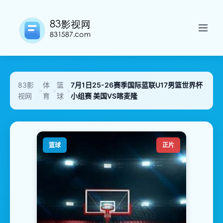
83影
体
篮
7月1日25-26赛季国际蓝联U17男篮世界杯
>
>
>
视网
育
球
小组赛 美国VS喀麦隆
篮球
正片