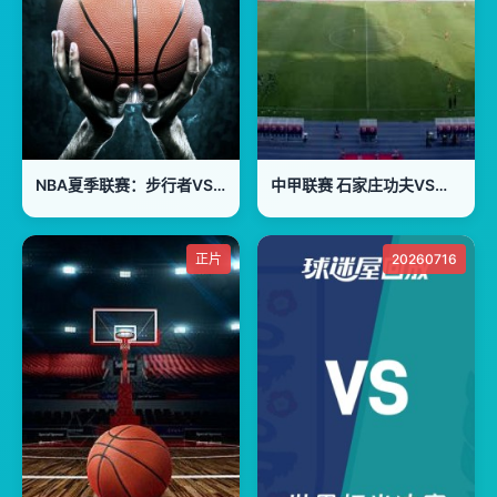
NBA夏季联赛：步行者VS森林狼20260716
中甲联赛 石家庄功夫VS苏州东吴 20241103
正片
20260716