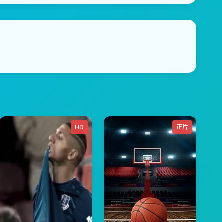
HD
正片