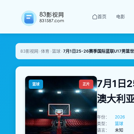
首页
电影
83影视网
>
体育
>
篮球
>
7月1日25-26赛季国际蓝联U17男
7月1日
篮球
正片
澳大利
年份：
2026
类型：
篮球
语言：
未知