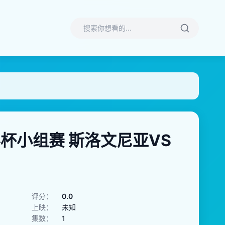
界杯小组赛 斯洛文尼亚VS
评分：
0.0
上映：
未知
集数：
1