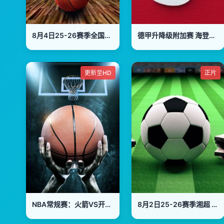
8月4日25-26赛季全国青年篮球联赛 新疆广汇79VS73浙江稠州银行
德甲升降级附加赛 海登海姆VS艾禾斯堡 20250523
更新至HD
正片
NBA常规赛：火箭VS开拓者20260110
8月2日25-26赛季湘超 衡阳队VS常德队