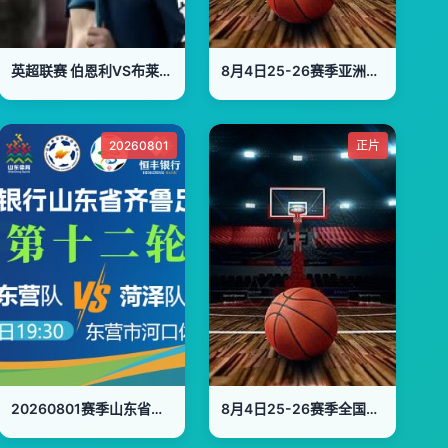
英超联赛 伯恩利VS布莱顿 20240413
8月4日25-26赛季亚洲大学生篮球联赛 蒙古国立大学VS政治大学
20260801
正片
20260801赛季山东省齐鲁足球超级联赛第12轮全场回放：东营队vs菏泽队
8月4日25-26赛季全国青年篮球联赛 福建浔兴81VS106上海久事