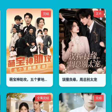
完结
正片
萌宝神助攻，五个爹地哪里逃
误撞良缘，周总别太宠
全集完结
完结