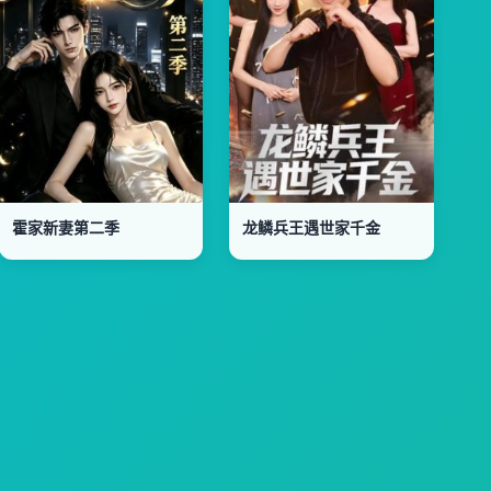
霍家新妻第二季
龙鳞兵王遇世家千金