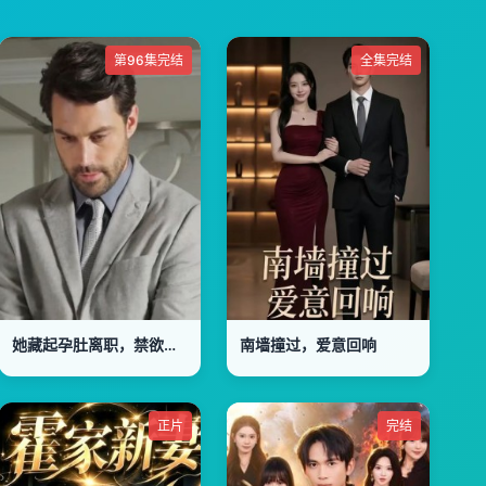
第96集完结
全集完结
她藏起孕肚离职，禁欲上司急疯了
南墙撞过，爱意回响
正片
完结