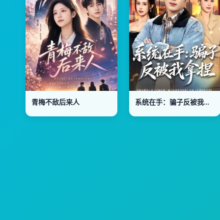
青梅不敌后来人
系统在手：骗子反被我拿捏.