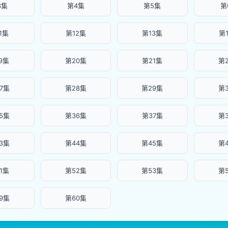
3集
第4集
第5集
第
1集
第12集
第13集
第
9集
第20集
第21集
第
7集
第28集
第29集
第
5集
第36集
第37集
第
3集
第44集
第45集
第
1集
第52集
第53集
第
9集
第60集