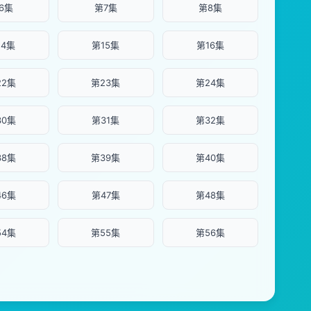
6集
第7集
第8集
14集
第15集
第16集
22集
第23集
第24集
30集
第31集
第32集
38集
第39集
第40集
46集
第47集
第48集
54集
第55集
第56集