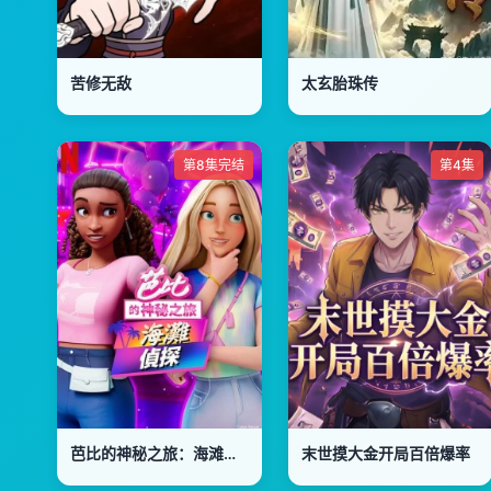
苦修无敌
太玄胎珠传
第8集完结
第4集
芭比的神秘之旅：海滩探案集国语版
末世摸大金开局百倍爆率