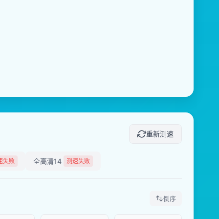
重新测速
全高清14
速失败
测速失败
倒序