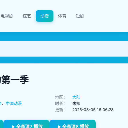
电视剧
综艺
动漫
体育
短剧
约第一季
地区：
大陆
血
、
中国动漫
时长：
未知
更新：
2026-08-05 16:06:28
全高清7 播放
全高清8 播放