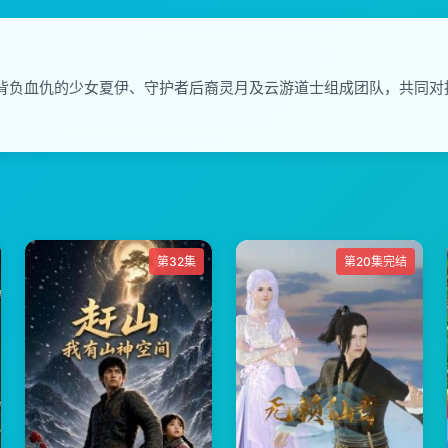
与背负血仇的少女夏伊、守护者后裔灵月及云游道士组成团队，共同
第32集
第20集完结