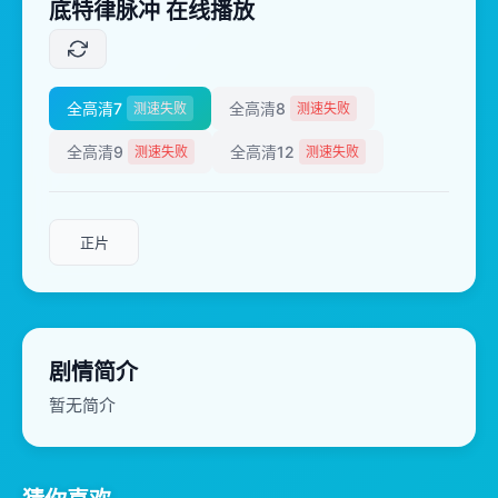
底特律脉冲 在线播放
全高清7
全高清8
测速失败
测速失败
全高清9
全高清12
测速失败
测速失败
正片
剧情简介
暂无简介