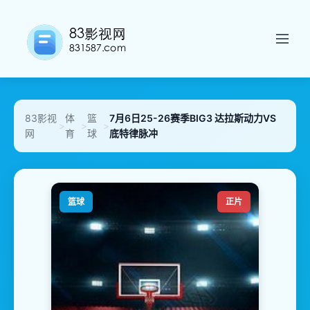
83影视
体
篮
7月6日25-26赛季BIG3 达拉斯动力VS
>
>
>
网
育
球
底特律脉冲
篮球
正片