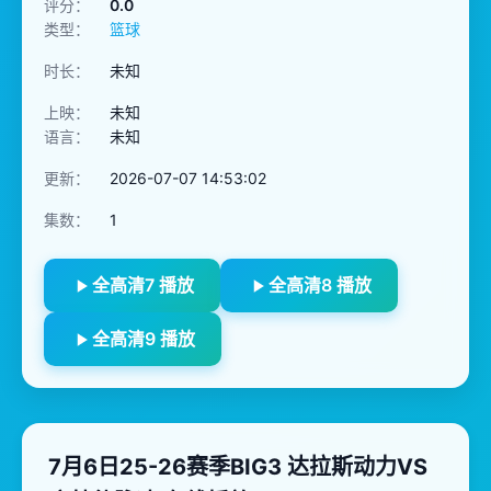
评分：
0.0
类型：
篮球
时长：
未知
上映：
未知
语言：
未知
更新：
2026-07-07 14:53:02
集数：
1
全高清7 播放
全高清8 播放
全高清9 播放
7月6日25-26赛季BIG3 达拉斯动力VS