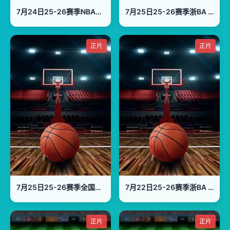
7月24日25-26赛季NBA经典赛事 马刺VS湖人
7月25日25-26赛季浙BA 瓯海60VS63洞头
正片
正片
7月25日25-26赛季全国女子篮球锦标赛赣州章贡赣星57VS76武汉盛帆黄鹤
7月22日25-26赛季浙BA 金东75VS70武义
正片
正片