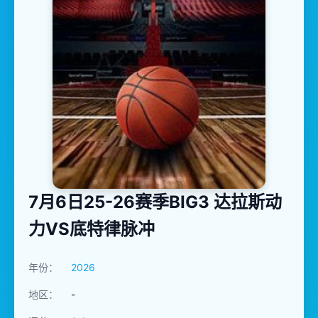
7月6日25-26赛季BIG3 达拉斯动
力VS底特律脉冲
年份：
2026
地区：
-