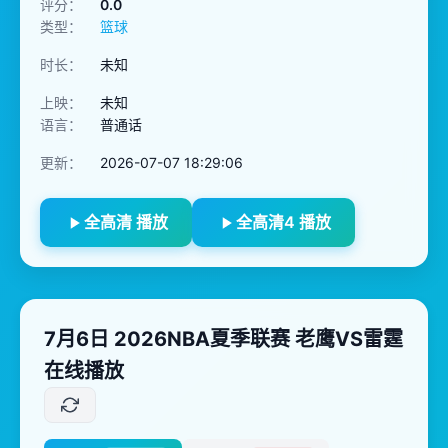
评分：
0.0
类型：
篮球
时长：
未知
上映：
未知
语言：
普通话
更新：
2026-07-07 18:29:06
全高清 播放
全高清4 播放
7月6日 2026NBA夏季联赛 老鹰VS雷霆
在线播放