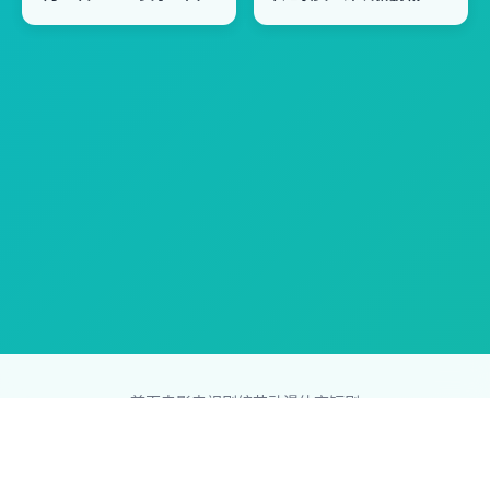
首页
电影
电视剧
综艺
动漫
体育
短剧
83影视网
Copyright © 2026
831587.com
版权所有
免责声明：本站所有内容均来自互联网，版权归原创者所有，如果