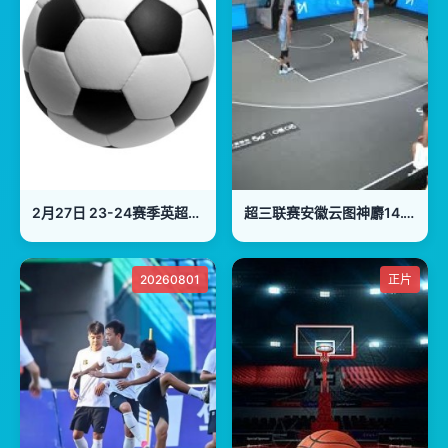
2月27日 23-24赛季英超第26轮 西汉姆VS布伦特福德
超三联赛安徽云图神麝14.10常州有迈20230728
20260801
正片