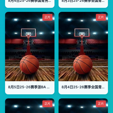
8月4日25-26赛季国青男篮热身赛 中国U18男篮VS加拿大大卫安篮球学院
8月3日25-26赛季全国青年篮球联赛 山东山高79VS59新疆广汇
正片
正片
8月5日25-26赛季浙BA 浦江60VS67义乌
8月4日25-26赛季全国青年篮球联赛 天津荣钢66VS79吉林东北虎
正片
正片