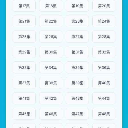
第17集
第18集
第19集
第20集
第21集
第22集
第23集
第24集
第25集
第26集
第27集
第28集
第29集
第30集
第31集
第32集
第33集
第34集
第35集
第36集
第37集
第38集
第39集
第40集
第41集
第42集
第43集
第44集
第45集
第46集
第47集
第48集