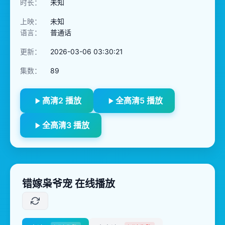
时长：
未知
上映：
未知
语言：
普通话
更新：
2026-03-06 03:30:21
集数：
89
高清2 播放
全高清5 播放
全高清3 播放
错嫁枭爷宠 在线播放