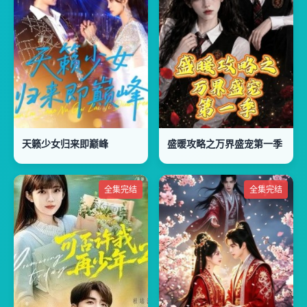
天籁少女归来即巅峰
盛暖攻略之万界盛宠第一季
全集完结
全集完结