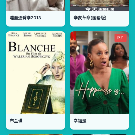
喋血通臂拳2013
辛亥革命(国语版)
正片
布兰琪
幸福是