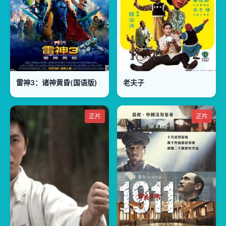
雷神3：诸神黄昏(国语版)
老夫子
正片
正片