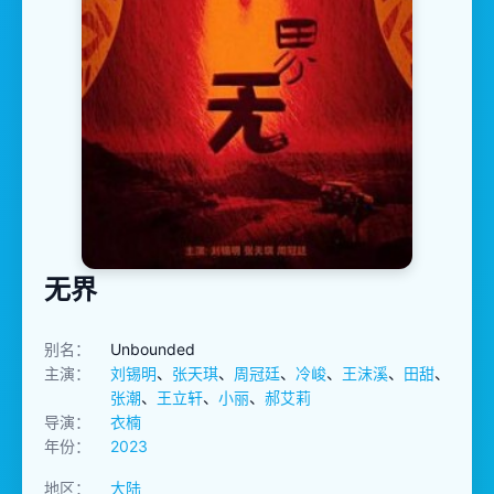
无界
别名：
Unbounded
主演：
刘锡明
、
张天琪
、
周冠廷
、
冷峻
、
王沫溪
、
田甜
、
张潮
、
王立轩
、
小丽
、
郝艾莉
导演：
衣楠
年份：
2023
地区：
大陆