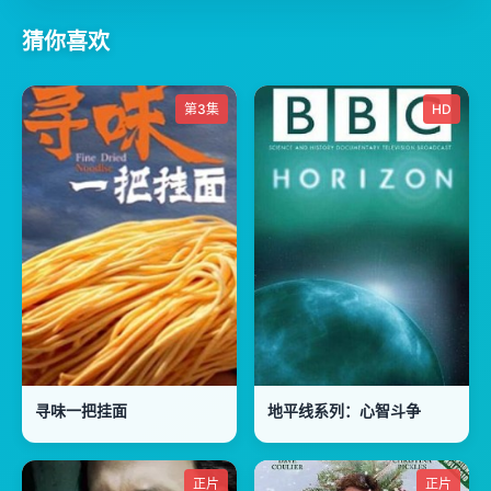
猜你喜欢
第3集
HD
寻味一把挂面
地平线系列：心智斗争
正片
正片