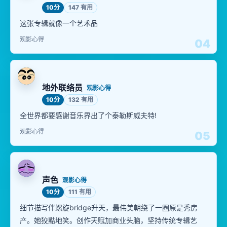
10分
147 有用
这张专辑就像一个艺术品
观影心得
04
地外联络员
观影心得
10分
132 有用
全世界都要感谢音乐界出了个泰勒斯威夫特!
观影心得
05
声色
观影心得
10分
111 有用
细节描写伴螺旋bridge升天，最伟美朝绕了一圈原是秀房
产。她狡黠地笑。创作天赋加商业头脑，坚持传统专辑艺