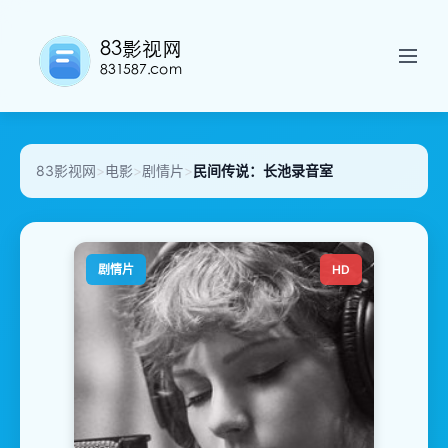
83影视网
>
电影
>
剧情片
>
民间传说：长池录音室
剧情片
HD