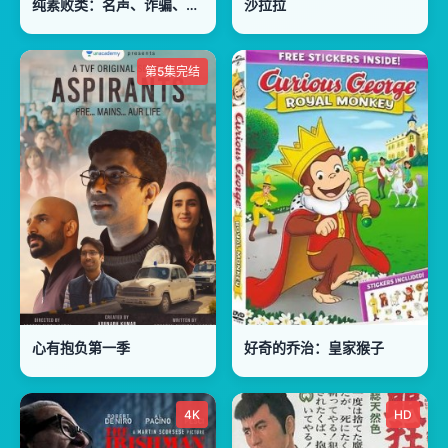
纯素败类：名声、诈骗、逃犯
沙拉拉
第5集完结
心有抱负第一季
好奇的乔治：皇家猴子
4K
HD