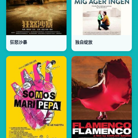
狂怒沙暴
独自绽放