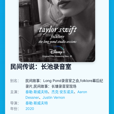
民间传说：长池录音室
别名：
民间故事：Long Pond录音室之会,folklore幕后纪
录片,民间故事：长塘录音室现场
主演：
泰勒·斯威夫特
、
杰克·安东诺夫
、
Aaron
Dessner
、
Justin Vernon
导演：
泰勒·斯威夫特
年份：
2020