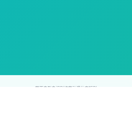
首页
电影
电视剧
综艺
动漫
体育
短剧
83影视网
Copyright © 2026
831587.com
版权所有
免责声明：本站所有内容均来自互联网，版权归原创者所有，如果
侵犯了你的权益，请通知我们，我们会及时删除侵权内容，谢谢合
作。
网站地图
|
排行榜
|
最新更新
|
Sitemap