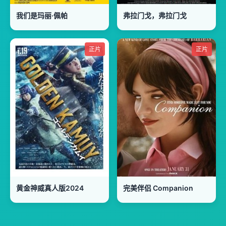
我们是玛丽·佩帕
弗拉门戈，弗拉门戈
正片
正片
黄金神威真人版2024
完美伴侣 Companion