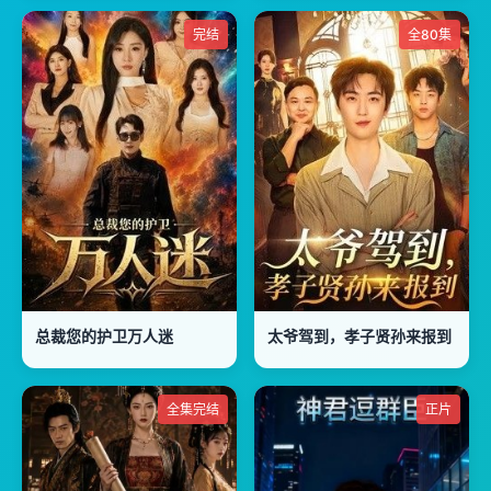
完结
全80集
总裁您的护卫万人迷
太爷驾到，孝子贤孙来报到
全集完结
正片