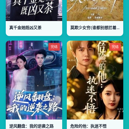
真千金她既凶又茶
莫欺少女穷(谁都别想拦着我发财)
完结
完结
逆风翻盘：我的逆袭之路
危险的他：执迷不悟