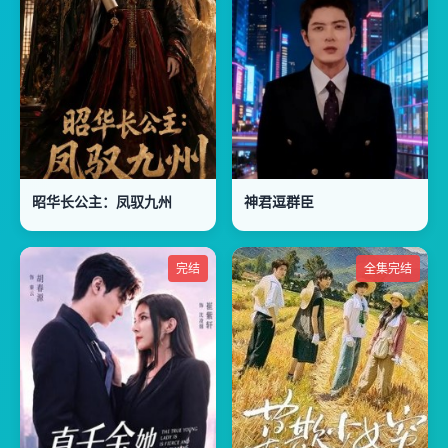
昭华长公主：凤驭九州
神君逗群臣
完结
全集完结