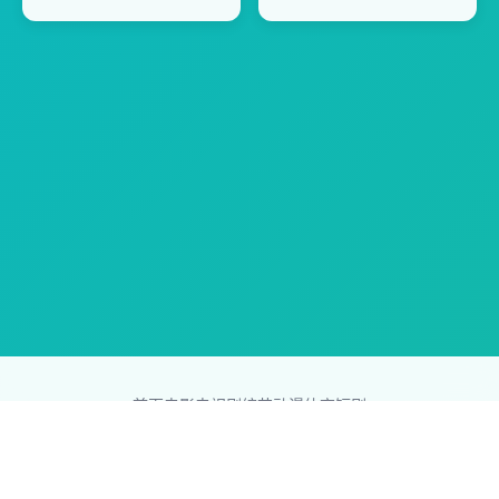
首页
电影
电视剧
综艺
动漫
体育
短剧
83影视网
Copyright © 2026
831587.com
版权所有
免责声明：本站所有内容均来自互联网，版权归原创者所有，如果
侵犯了你的权益，请通知我们，我们会及时删除侵权内容，谢谢合