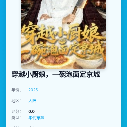
穿越小厨娘，一碗泡面定京城
年份：
2025
地区：
大陆
评分：
0.0
类型：
年代穿越