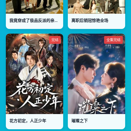
我竟穿成了极品反派的亲闺女
离职后销冠惊艳全场
完结
全集完结
花方初定，人正少年
璀璨之下