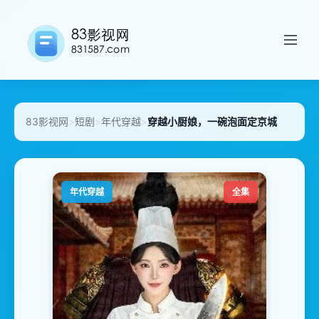
83影视网
>
短剧
>
年代穿越
>
穿越小厨娘，一碗泡面定京城
年代穿越
全集