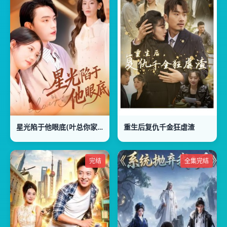
星光陷于他眼底(叶总你家恩人跑路咯)
重生后复仇千金狂虐渣
完结
全集完结