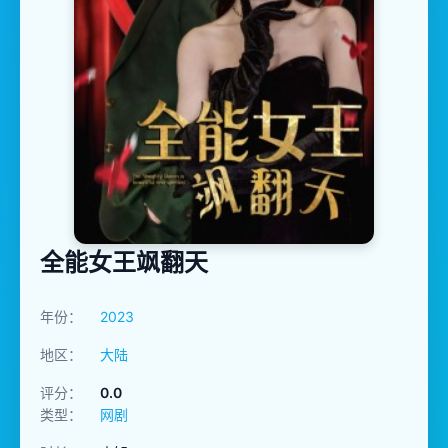
全能女王飒翻天
年份：
2023
地区：
大陆
评分：
0.0
类型：
网剧