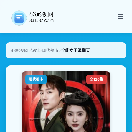
83影视网
>
短剧
>
现代都市
>
全能女王飒翻天
现代都市
全120集