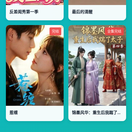
反差闺秀第一季
最后的清醒
完结
全集完结
惹缠
锦墨风华：重生后我踹了太子第四季