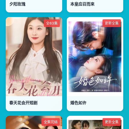
夕阳玫瑰
本皇应召而来
全63集
更新全集
春天花会开短剧
婚色如许
全集完结
更新全集