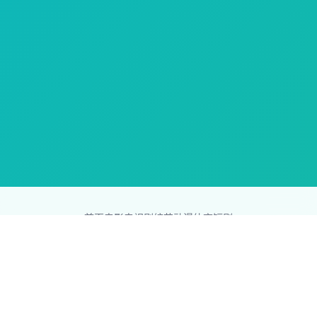
首页
电影
电视剧
综艺
动漫
体育
短剧
83影视网
Copyright © 2026
831587.com
版权所有
免责声明：本站所有内容均来自互联网，版权归原创者所有，如果
侵犯了你的权益，请通知我们，我们会及时删除侵权内容，谢谢合
作。
网站地图
|
排行榜
|
最新更新
|
Sitemap