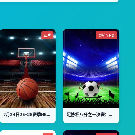
正片
更新至HD
7月24日25-26赛季NBA经典赛事 马刺VS湖人
足协杯八分之一决赛：上海海港VS深圳新鹏城20260621