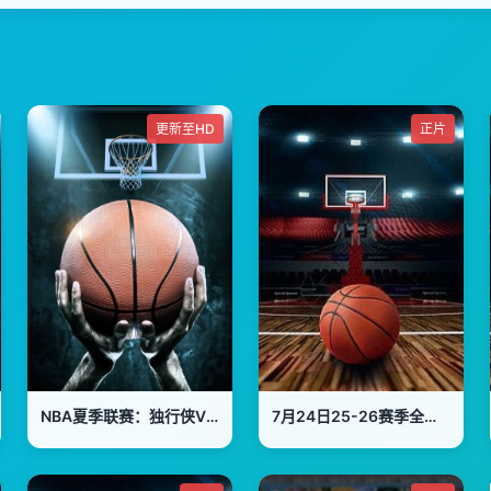
更新至HD
正片
NBA夏季联赛：独行侠VS尼克斯20260718
7月24日25-26赛季全国女子篮球锦标赛 合肥文旅64VS66北京师范大学