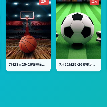
正片
正片
7月23日25-26赛季全国女子篮球锦标赛 浙江稠州银行83VS72石家庄英励
7月22日25-26赛季足协杯 兰州陇原竞技VS陕西联合