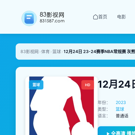
首页
电影
83影视网
>
体育
>
篮球
>
12月24日 23-24赛季NBA常规赛 灰
12月24
篮球
HD
年份：
2023
类型：
篮球
语言：
普通话
全高清 播