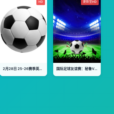
HD
更新至HD
2月28日 25-26赛季英超第28轮 伯恩利VS布伦特福德
国际足球友谊赛：秘鲁VS西班牙20260609