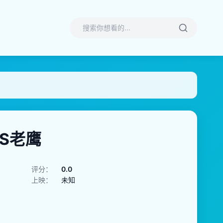
VS老鹰
评分：
0.0
上映：
未知