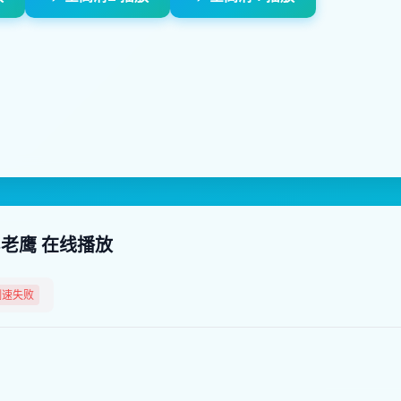
VS老鹰 在线播放
测速失败