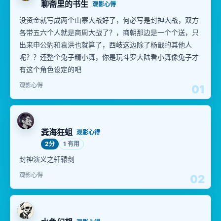
聊斋里的书生
观影心得
没资金就写成两个山寨大战好了，何必写是封神大战，双方
各带五六个人就是商周大战了？，商朝那边是一个个送，只
出来申公豹和袁洪也就算了，西岐这边除了杨戬的其他人
呢？？还整个兔子精小舞，你是玩斗罗大陆看小舞像兔子才
有这个角色设定的吧
观影心得
01
粪海狂蛆
观影心得
2分
1 有用
封神演义之轩辕剑
观影心得
02