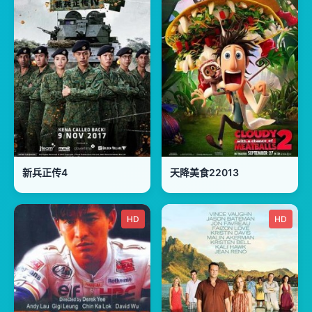
新兵正传4
天降美食22013
HD
HD