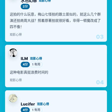
水色幻想
观影心得
2分
这拍的什么玩意，梅山七怪拍的跟土匪似的，就这么几个群
演还拍商周大战？照着原著拍就很好看，非得一顿魔改成了
四不像！
观影心得
03
ILM
观影心得
4分
1 有用
这种电影真挺浪费时间的
观影心得
04
Lucifer
观影心得
4分
1 有用