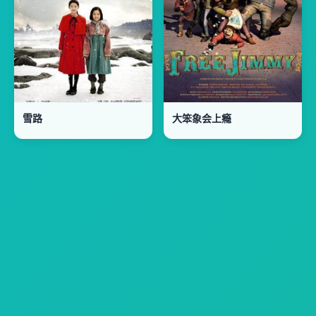
雪路
大笨象会上瘾