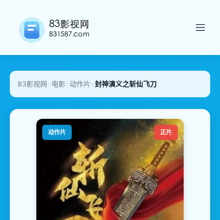
83影视网
>
电影
>
动作片
>
封神演义之斩仙飞刀
动作片
正片