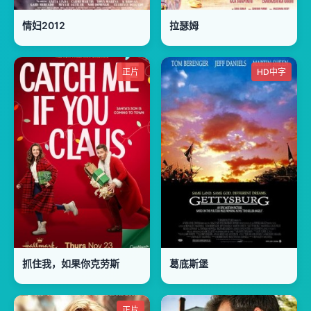
情妇2012
拉瑟姆
正片
HD中字
抓住我，如果你克劳斯
葛底斯堡
正片