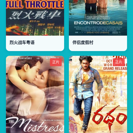
烈火战车粤语
伴侣度假村
正片
正片