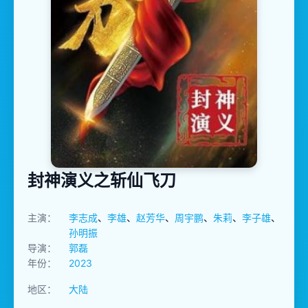
封神演义之斩仙飞刀
主演：
李志成
、
李雄
、
赵芳华
、
周宇鹏
、
朱莉
、
李子雄
、
孙明振
导演：
郭磊
年份：
2023
地区：
大陆