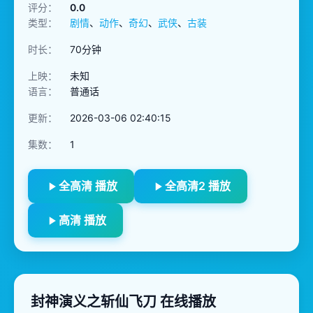
评分：
0.0
类型：
剧情
、
动作
、
奇幻
、
武侠
、
古装
时长：
70分钟
上映：
未知
语言：
普通话
更新：
2026-03-06 02:40:15
集数：
1
全高清 播放
全高清2 播放
高清 播放
封神演义之斩仙飞刀 在线播放