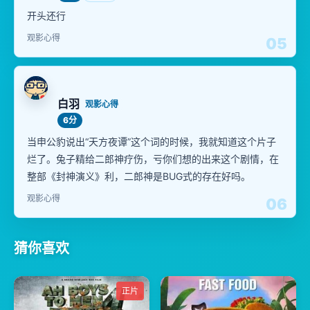
开头还行
观影心得
05
白羽
观影心得
6分
当申公豹说出“天方夜谭”这个词的时候，我就知道这个片子
烂了。兔子精给二郎神疗伤，亏你们想的出来这个剧情，在
整部《封神演义》利，二郎神是BUG式的存在好吗。
观影心得
06
猜你喜欢
正片