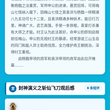
衡杨戬之法重赏，军师申公豹进谏，悬赏招将，可将梅
山七怪纳入麾下，因梅山七怪之首袁洪与杨戬一样精通
八九玄功可七十二变，且袁洪精通多种妖术，能日行万
里，神通广大，武艺高强，手使一条铁棍，喜爱打杀兼
有大将之才能。纣王认为此法甚好，命申公豹即刻启程
前往梅山，申公豹无视纣王的暴虐，经常游说三山五岳
的同门和能人异士助商伐周，全力维护商王朝统治，深
得纣王重视。
由杨戬带领的周军和袁洪带领的商军由此拉开帷
幕.........
封神演义之斩仙飞刀观后感
6 条短评
言