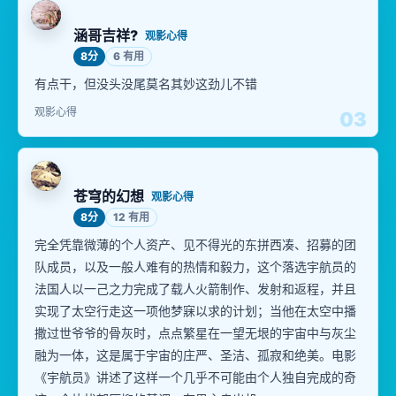
涵哥吉祥?
观影心得
8分
6 有用
有点干，但没头没尾莫名其妙这劲儿不错
观影心得
03
苍穹的幻想
观影心得
8分
12 有用
完全凭靠微薄的个人资产、见不得光的东拼西凑、招募的团
队成员，以及一般人难有的热情和毅力，这个落选宇航员的
法国人以一己之力完成了载人火箭制作、发射和返程，并且
实现了太空行走这一项他梦寐以求的计划；当他在太空中播
撒过世爷爷的骨灰时，点点繁星在一望无垠的宇宙中与灰尘
融为一体，这是属于宇宙的庄严、圣洁、孤寂和绝美。电影
《宇航员》讲述了这样一个几乎不可能由个人独自完成的奇