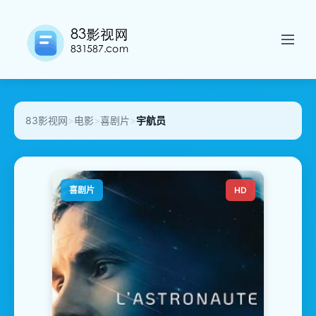
83影视网
>
电影
>
喜剧片
>
宇航员
喜剧片
HD