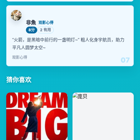
非魚
观影心得
8分
2 有用
“火箭，是黑暗中前行的一盏明灯~” 粗人化身宇航员，助力
平凡人圆梦太空~
观影心得
07
猜你喜欢