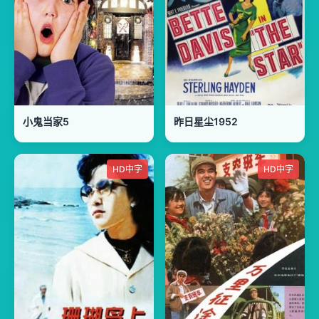
小鬼当家5
昨日星尘1952
HD中字
HD中字