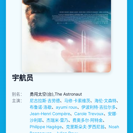
宇航员
别名：
勇闯太空(台),The Astronaut
主演：
尼古拉斯·吉劳德
、
马修·卡索维茨
、
海伦·文森特
、
布鲁诺·洛歇
、
ayumi roux
、
伊波利特·吉拉尔多
、
Jean-Henri Compère
、
Carole Trevoux
、
安娜·
沙利耶
、
杰瑞米·雷乃
、
费奥多尔·阿特金
、
Philippe Hagège
、
克里斯朵夫·罗西尼翁
、
Noah