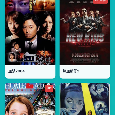
HD中字
血杀2004
热血新仔2
HD