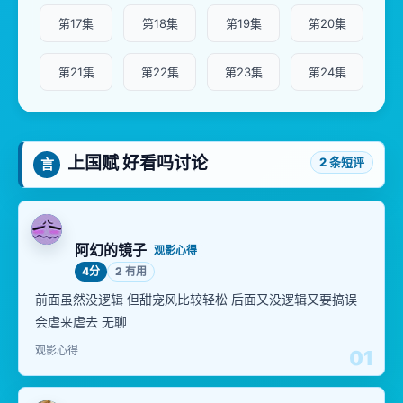
第17集
第18集
第19集
第20集
第21集
第22集
第23集
第24集
上国赋 好看吗讨论
2 条短评
言
阿幻的镜子
观影心得
4分
2 有用
前面虽然没逻辑 但甜宠风比较轻松 后面又没逻辑又要搞误
会虐来虐去 无聊
观影心得
01