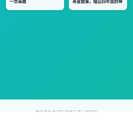
一世枭雄
寿宴掀桌，隐忍四年我封神
首页
电影
电视剧
综艺
动漫
体育
短剧
83影视网
Copyright © 2026
831587.com
版权所有
免责声明：本站所有内容均来自互联网，版权归原创者所有，如果