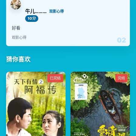
牛儿………
观影心得
10分
好看
观影心得
02
猜你喜欢
已完结
完结