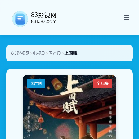
83影视网
>
电视剧
>
国产剧
>
上国赋
国产剧
全24集