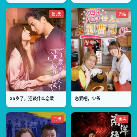
第5集
完结
35岁了，还谈什么恋爱
恋爱吧，少爷
完结
全集