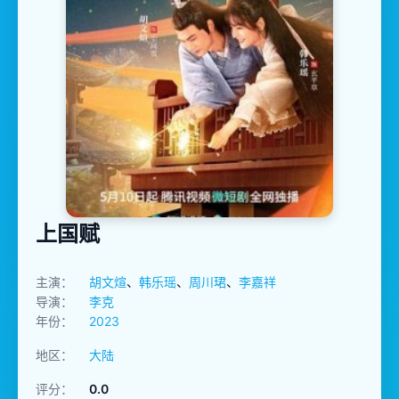
上国赋
主演：
胡文煊
、
韩乐瑶
、
周川珺
、
李嘉祥
导演：
李克
年份：
2023
地区：
大陆
评分：
0.0