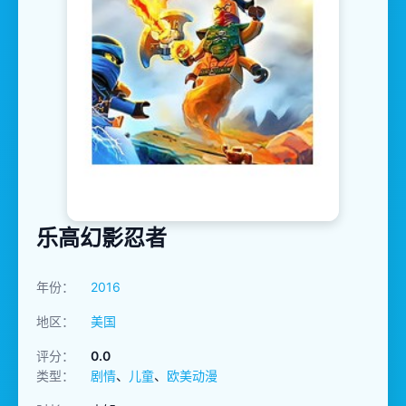
乐高幻影忍者
年份：
2016
地区：
美国
评分：
0.0
类型：
剧情
、
儿童
、
欧美动漫