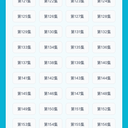
第121集
第122集
第123集
第124集
第125集
第126集
第127集
第128集
第129集
第130集
第131集
第132集
第133集
第134集
第135集
第136集
第137集
第138集
第139集
第140集
第141集
第142集
第143集
第144集
第145集
第146集
第147集
第148集
第149集
第150集
第151集
第152集
第153集
第154集
第155集
第156集