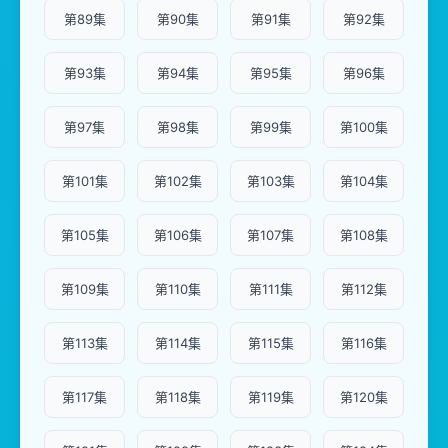
第89集
第90集
第91集
第92集
第93集
第94集
第95集
第96集
第97集
第98集
第99集
第100集
第101集
第102集
第103集
第104集
第105集
第106集
第107集
第108集
第109集
第110集
第111集
第112集
第113集
第114集
第115集
第116集
第117集
第118集
第119集
第120集