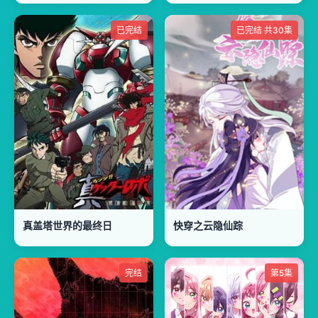
已完结
已完结 共30集
真盖塔世界的最终日
快穿之云隐仙踪
完结
第5集