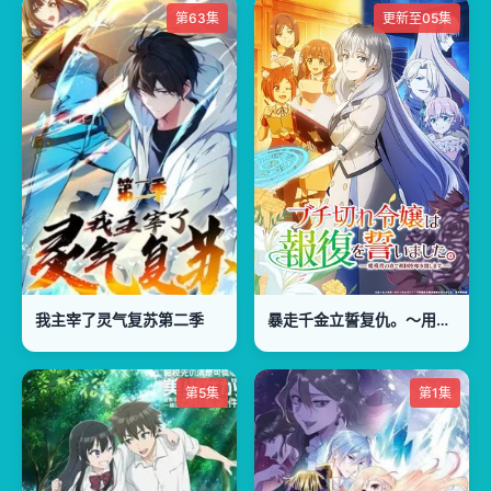
第63集
更新至05集
我主宰了灵气复苏第二季
暴走千金立誓复仇。～用魔导书之力碾碎祖国～
第5集
第1集