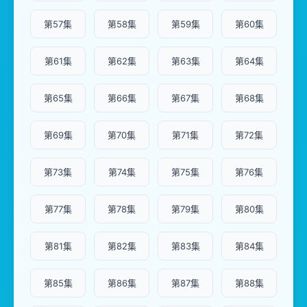
第57集
第58集
第59集
第60集
第61集
第62集
第63集
第64集
第65集
第66集
第67集
第68集
第69集
第70集
第71集
第72集
第73集
第74集
第75集
第76集
第77集
第78集
第79集
第80集
第81集
第82集
第83集
第84集
第85集
第86集
第87集
第88集