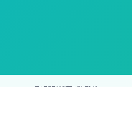
首页
电影
电视剧
综艺
动漫
体育
短剧
83影视网
Copyright © 2026
831587.com
版权所有
免责声明：本站所有内容均来自互联网，版权归原创者所有，如果
侵犯了你的权益，请通知我们，我们会及时删除侵权内容，谢谢合
作。
网站地图
|
排行榜
|
最新更新
|
Sitemap