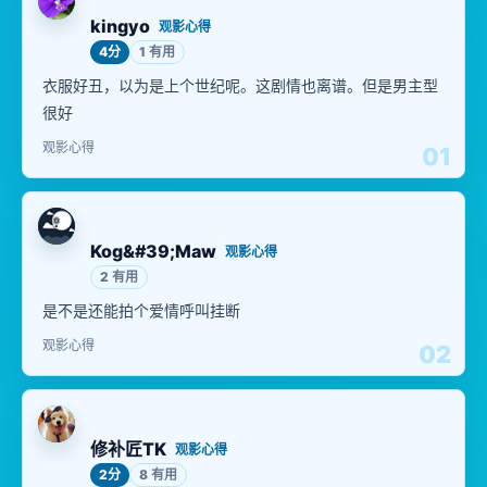
kingyo
观影心得
4分
1 有用
衣服好丑，以为是上个世纪呢。这剧情也离谱。但是男主型
很好
观影心得
01
Kog&#39;Maw
观影心得
2 有用
是不是还能拍个爱情呼叫挂断
观影心得
02
修补匠TK
观影心得
2分
8 有用