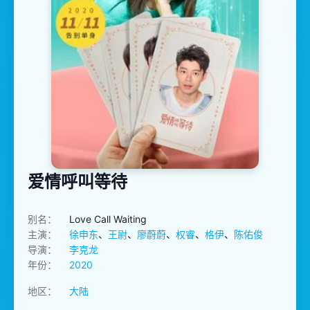
爱情呼叫等待
别名：
Love Call Waiting
主演：
徐申东
、
王尉
、
廖蔚蔚
、
权睿
、
格伊
、
陈佑俊
导演：
李克龙
年份：
2020
地区：
大陆