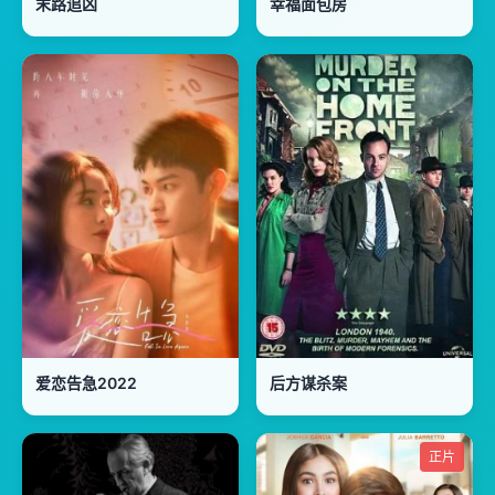
末路追凶
幸福面包房
爱恋告急2022
后方谋杀案
正片