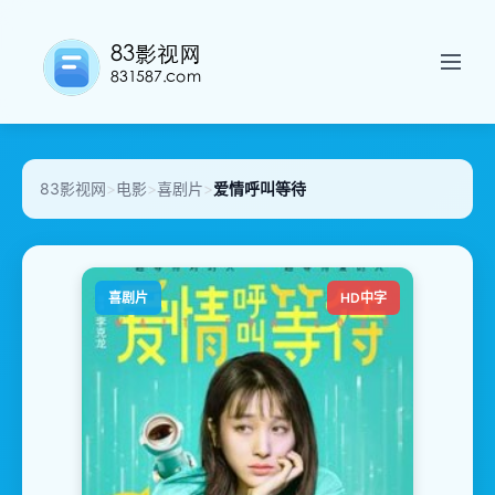
83影视网
>
电影
>
喜剧片
>
爱情呼叫等待
喜剧片
HD中字