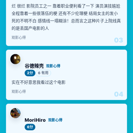
烂 很烂 影院员工之一 靠着职业便利看了一下 演员演技尴尬
全程靠着一些很落伍的梗 还有不少伦理梗 结局女主的发小
死的不明不白 感情线一塌糊涂！总而言之这种片子上院线真
的是丢国产电影的人
观影心得
03
谷德辣壳
观影心得
2分
6 有用
实在不好意思我看过这个电影
观影心得
04
MoriHiro
观影心得
6分