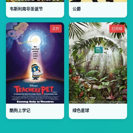
韦斯利南非圣诞节
公爵
正片
已完结
酷狗上学记
绿色星球