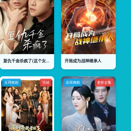
复仇千金杀疯了(这个女人不好惹)
开局成为战神继承人
反转爽剧
完结
反转爽剧
更新全集