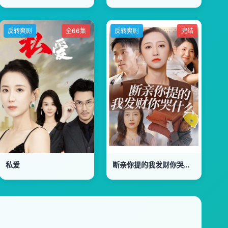
反转爽剧
全66集
反转爽剧
完结
私爱
断亲你提的我发财你哭什么