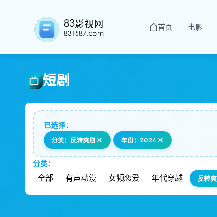
首页
电影
短剧
已选择：
分类：反转爽剧
年份：2024
分类：
全部
有声动漫
女频恋爱
年代穿越
反转爽