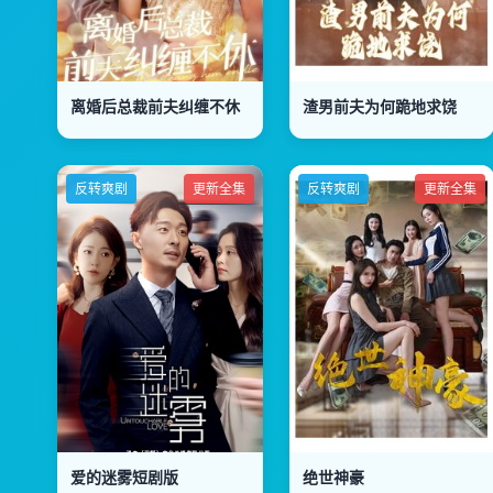
离婚后总裁前夫纠缠不休
渣男前夫为何跪地求饶
反转爽剧
更新全集
反转爽剧
更新全集
爱的迷雾短剧版
绝世神豪