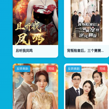
且听我凤鸣
背叛陷害后，三个舅舅宠我逆风翻盘
反转爽剧
完结
反转爽剧
完结