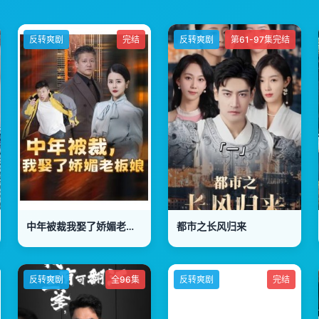
反转爽剧
完结
反转爽剧
第61-97集完结
中年被裁我娶了娇媚老板娘
都市之长风归来
反转爽剧
全96集
反转爽剧
完结