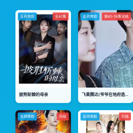
反转爽剧
全41集
反转爽剧
第61-74集完结
披荆斩棘的母亲
飞黄腾达(爷爷在地府造反)
反转爽剧
完结
反转爽剧
完结