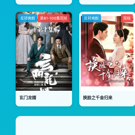
反转爽剧
第81-100集完结
反转爽剧
完结
玄门龙婿
换脸之千金归来