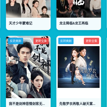
天才少年蒙难记
龙主降临&龙王再临
反转爽剧
更新全集
反转爽剧
更新全集
我不是剑神悲情剑客无情剑
先敬罗衣再敬人破天富贵家财万贯