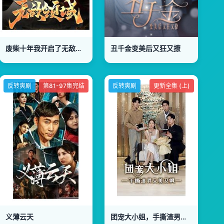
废柴十年我开启了无敌领域
丑千金变美后又狂又撩
反转爽剧
第81-97集完结
反转爽剧
更新全集 (上)
义薄云天
团宠大小姐，手撕渣男又美又飒