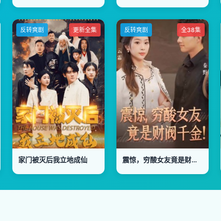
反转爽剧
更新全集
反转爽剧
全38集
家门被灭后我立地成仙
震惊，穷酸女友竟是财阀千金！