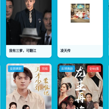
我有三爹，可翻江
凌天传
反转爽剧
完结
反转爽剧
全90集