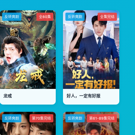
反转爽剧
全80集
反转爽剧
全集完结
龙戒
好人，一定有好报
反转爽剧
第70集完结
反转爽剧
第61-89集完结