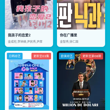
我孩子的恋爱2
你在广播里
金成柱,李钟赫,尹民秀,尹厚
金智秀,徐仁国
日韩综艺
更新至03集
欧美综艺
更新至第08期