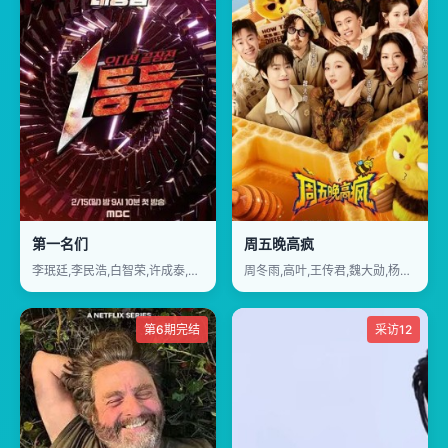
第一名们
周五晚高疯
李珉廷,李民浩,白智荣,许成泰,朴智贤,金采源
周冬雨,高叶,王传君,魏大勋,杨迪,付航,周奇,汪铎,祝绪丹
第6期完结
采访12