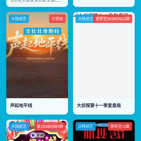
吴彦祖,刘俊谦,谢君豪,吴慷仁,王丹妮
大陆综艺
已完结
大陆综艺
更新至20260502期
声起地平线
大侦探第十一季复盘局
大陆综艺
第20260501期
日韩综艺
更新至12集