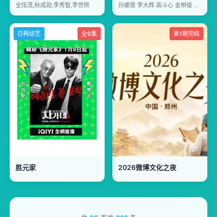
全炫茂,秋成勋,李秀智,李世熙
孙娜恩 李大辉 高斗心 金桐俊 权律
日韩综艺
全9集
第1期完结
胜元家
2026微博文化之夜