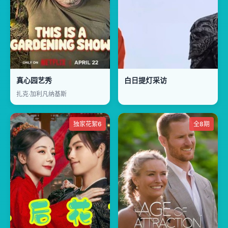
真心园艺秀
白日提灯采访
扎克·加利凡纳基斯
独家花絮6
全8期