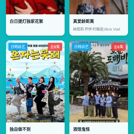
白日提灯独家花絮
真爱龄距离
纳塔莉·乔伊·约翰逊,Nick Viall
日韩综艺
全8集
日韩综艺
全8集
独自做不到
酒馆鬼怪