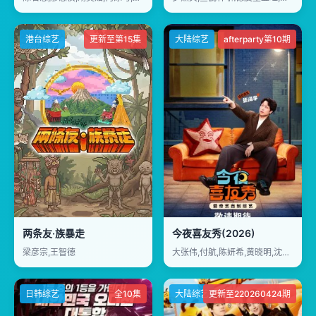
港台综艺
更新至第15集
大陆综艺
afterparty第10期
两条友·族暴走
今夜喜友秀(2026)
梁彦宗,王智德
大张伟,付航,陈妍希,黄晓明,沈月,房主任,刘仁铖,唐香玉,王勉,小北,詹鑫,于祥宇,翟佳宁,张海宇
日韩综艺
全10集
大陆综艺
更新至220260424期