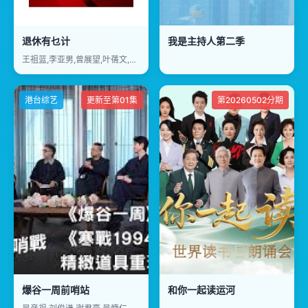
退休有乜计
我是主持人第二季
王祖蓝,李亚男,曾展望,叶蒨文,洪天明,蒋祖曼
港台综艺
更新至第01集
第20260502分期
爆谷一周前哨站
和你一起读运河