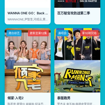
WANNA ONE GO：Back to Base
百万秘宝攻防战第二季
WANNAONE,尹智圣,河成云,黄旼炫,邕圣祐,金在奂,姜丹尼尔,朴志训,朴佑镇,裴珍映,李大辉,赖冠霖
港台综艺
更新至第12集
演唱会
第10期完结
倾家·入宅2
泰版跑男
陈若思,廖慧仪,胡美贻,何泳芍,庄韵澄
罗杰夫,查瓦林·佩德皮里亚旺,李永钦,皮塔亚·萨丘安,塔湾·维弘可塔纳,瓦伦托恩·帕奥尼尔,平贲·帕尼同通隆,DJPuaek