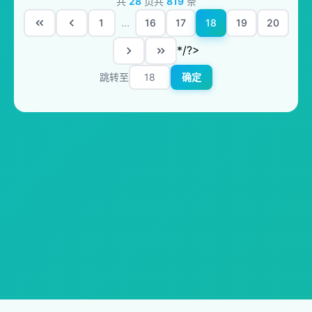
共
28
页
共
819
条
...
1
16
17
18
19
20
*/?>
跳转至
确定