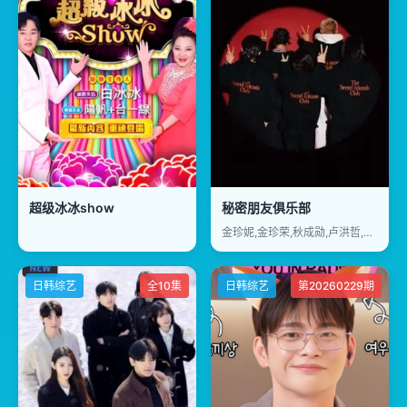
超级冰冰show
秘密朋友俱乐部
金珍妮,金珍荣,秋成勋,卢洪哲,李秀智
日韩综艺
全10集
日韩综艺
第20260229期