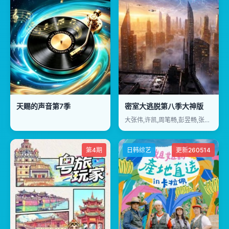
天赐的声音第7季
密室大逃脱第八季大神版
大张伟,许凯,周笔畅,彭昱畅,张真源,陈哲远
第4期
日韩综艺
更新260514