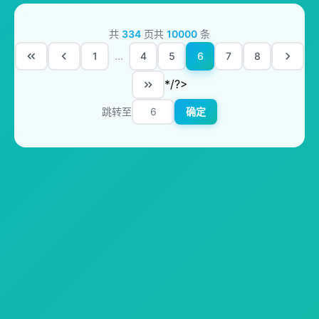
共
334
页
共
10000
条
...
1
4
5
6
7
8
*/?>
跳转至
确定