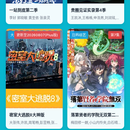
一站到底第二季
贵圈见证实录第4季
李好 郭晓敏 黄圣依 张泉灵
王凯沐,王格格,申浩男,刘润铭,韩雨彤,曾辉
大陆综艺
更新至20260807(Plus版)
日韩综艺
第7集
密室大逃脱8大神版
落第贤者的学院无双第二回转生
大张伟,许凯,周笔畅,彭昱畅,张真源
梅田修一朗,小山内怜央,白石晴香,加藤英美里,平川大辅,东地宏树,福原绫香