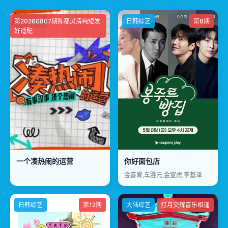
第20260807期陈都灵清纯短发
大陆综艺
日韩综艺
第8期
好适配
一个凑热闹的运营
你好面包店
金喜爱,车胜元,金宣虎,李基泽
日韩综艺
第12期
大陆综艺
灯月交辉喜乐相逢