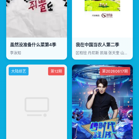
虽然没准备什么菜第4季
我在中国当农人第二季
李泳知
区柏铨 丹尼斯 凯瑞 张天奎 山姆 辛马丁
大陆综艺
第12期
第20260617期