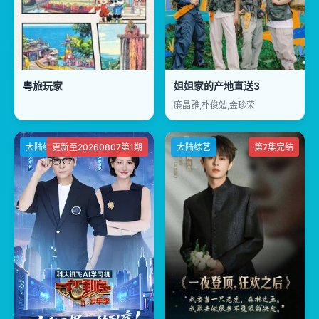
粤旅玩家
姐姐家的产地直送3
廉晶雅,朴俊勉,金珍荣
大陆综艺
更新至20260807第1期
大陆综艺
第7集完结