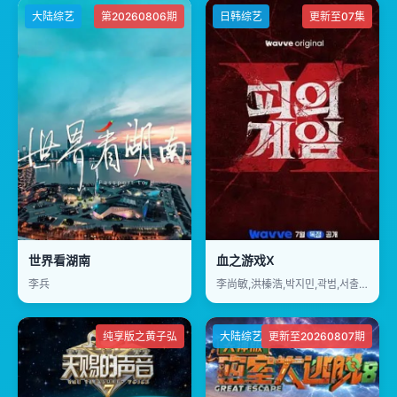
大陆综艺
第20260806期
日韩综艺
更新至07集
世界看湖南
血之游戏X
李兵
李尚敏,洪榛浩,박지민,곽범,서출구,하승진
纯享版之黄子弘
大陆综艺
更新至20260807期