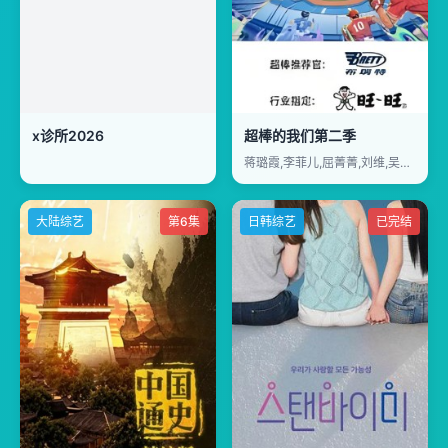
x诊所2026
超棒的我们第二季​
蒋璐霞,李菲儿,屈菁菁,刘维,吴俊霆,赵辰龙
大陆综艺
第6集
日韩综艺
已完结