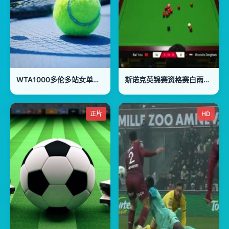
WTA1000多伦多站女单第一轮：博尔特VS克罗斯
斯诺克英锦赛资格赛白雨露6-1穆斯塔法·多汉姆20251122
正片
HD