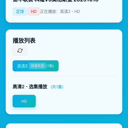
足球
HD
正在播放：高清2 - HD
播放列表
高清2
测速失败
(1集)
高清2 - 选集播放
(共1集)
HD