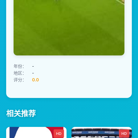
年份：
-
地区：
-
评分：
0.0
相关推荐
HD
HD