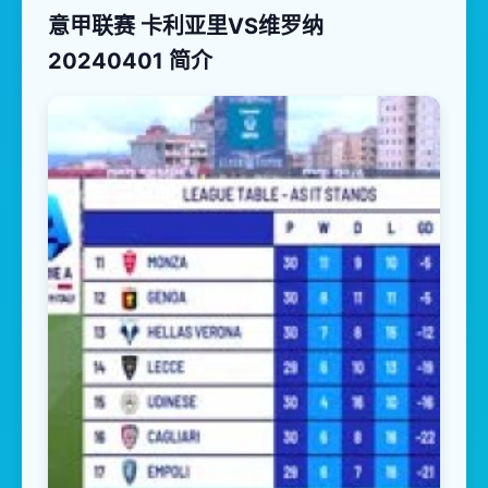
意甲联赛 卡利亚里VS维罗纳
20240401 简介