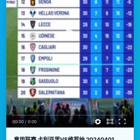
00:00
/
0:00
意甲联赛 卡利亚里VS维罗纳 20240401