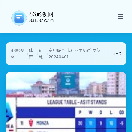
83影视
体
足
意甲联赛 卡利亚里VS维罗纳
>
>
>
>
HD
网
育
球
20240401