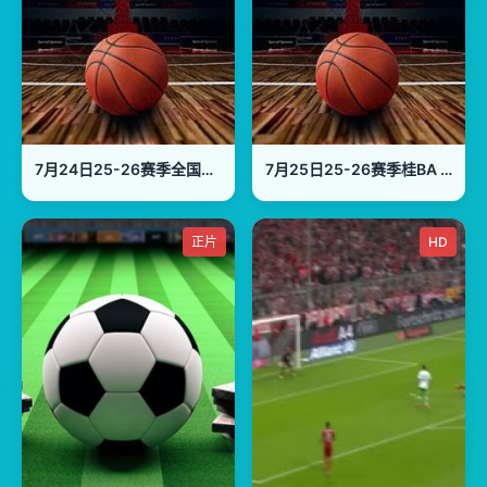
7月24日25-26赛季全国女子篮球锦标赛 上海交通大学60VS68河南豫光金铅
7月25日25-26赛季桂BA 贺州市VS河池市
正片
HD