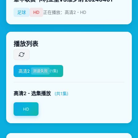
足球
HD
正在播放：高清2 - HD
播放列表
高清2
测速失败
(1集)
高清2 - 选集播放
(共1集)
HD