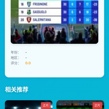
年份：
-
地区：
-
评分：
0.0
相关推荐
正片
正片