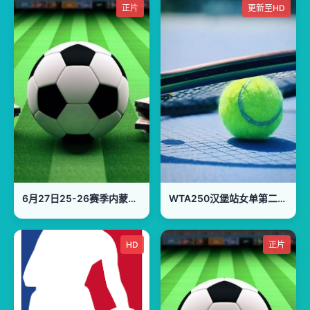
正片
更新至HD
6月27日25-26赛季内蒙古足球超级联赛 鄂尔多斯队VS剔林郭勒队
WTA250汉堡站女单第二轮：谢里芙VS雅克莫
HD
正片