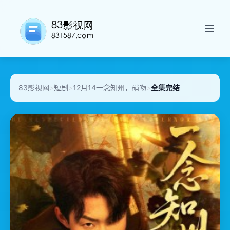
83影视网
>
短剧
>
12月14一念知州，硝吻
>
全集完结