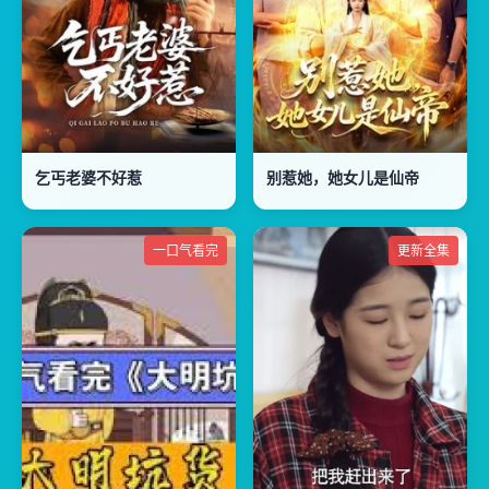
乞丐老婆不好惹
别惹她，她女儿是仙帝
一口气看完
更新全集