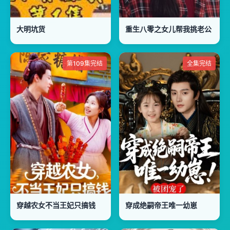
大明坑货
重生八零之女儿帮我挑老公
第109集完结
全集完结
穿越农女不当王妃只搞钱
穿成绝嗣帝王唯一幼崽