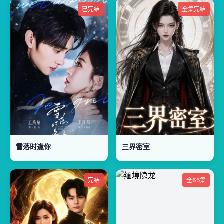
已完结
全集完结
雪落时逢你
三界密室
完结
全65集