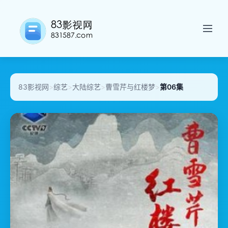
83影视网
>
综艺
>
大陆综艺
>
曹雪芹与红楼梦
>
第06集