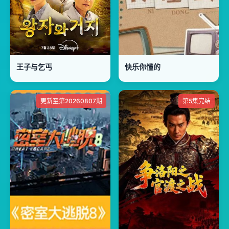
王子与乞丐
快乐你懂的
更新至第20260807期
第5集完结