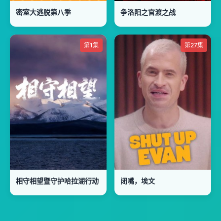
密室大逃脱第八季
争洛阳之官渡之战
第1集
第27集
相守相望暨守护哈拉湖行动
闭嘴，埃文