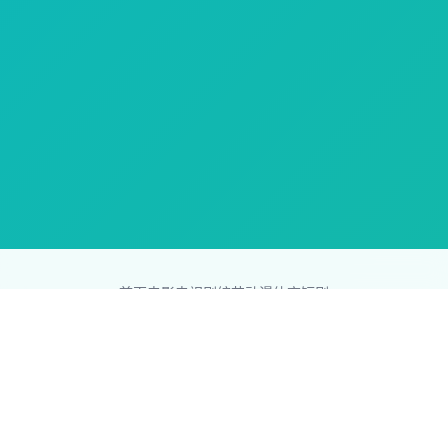
首页
电影
电视剧
综艺
动漫
体育
短剧
83影视网
Copyright © 2026
831587.com
版权所有
免责声明：本站所有内容均来自互联网，版权归原创者所有，如果
侵犯了你的权益，请通知我们，我们会及时删除侵权内容，谢谢合
作。
网站地图
|
排行榜
|
最新更新
|
Sitemap