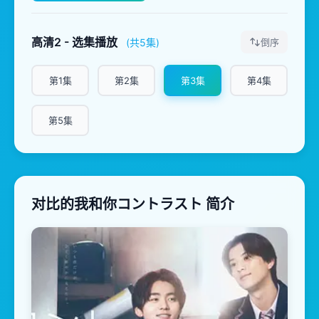
高清2 - 选集播放
(共5集)
倒序
第1集
第2集
第3集
第4集
第5集
对比的我和你コントラスト 简介