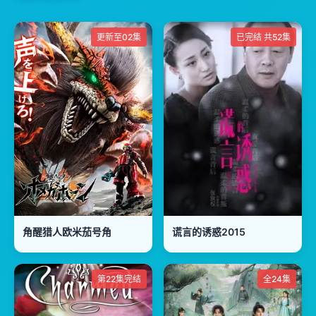
更新至02集
已完结 共52集
角醒猎人欧米茄号角
谎言的诱惑2015
第22集完结
全24集