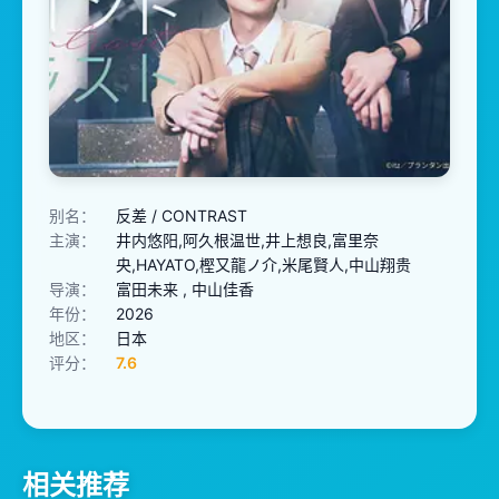
别名：
反差 / CONTRAST
主演：
井内悠阳,阿久根温世,井上想良,富里奈
央,HAYATO,樫又龍ノ介,米尾賢人,中山翔贵
导演：
富田未来 , 中山佳香
年份：
2026
地区：
日本
评分：
7.6
相关推荐