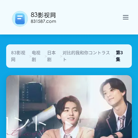
83影视
电视
日本
对比的我和你コントラス
第3
>
>
>
>
网
剧
剧
ト
集