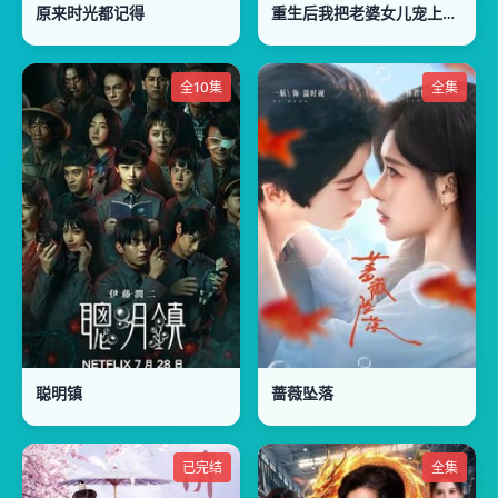
原来时光都记得
重生后我把老婆女儿宠上天第2部
全10集
全集
聪明镇
蔷薇坠落
已完结
全集