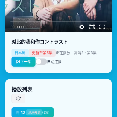
00:00
/
0:00
对比的我和你コントラスト
日本剧
更新至第5集
正在播放：高清2 - 第3集
下一集
自动连播
播放列表
高清2
测速失败
(5集)