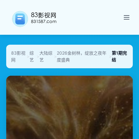
83影视
综
大陆综
2026金树林，绽放之夜年
第1期完
>
>
>
>
网
艺
艺
度盛典
结