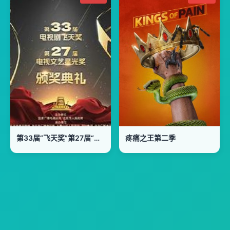
第33届“飞天奖”第27届“星光奖”颁奖典礼
疼痛之王第二季