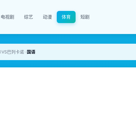
电视剧
综艺
动漫
体育
短剧
略卡VS巴列卡诺
>
国语