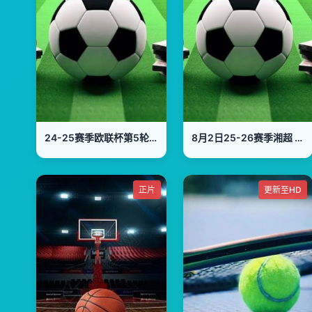
24-25赛季欧联杯第5轮 费伦茨瓦罗斯VS马尔默
8月2日25-26赛季湘超 株洲队VS郴州队
正片
更新至HD