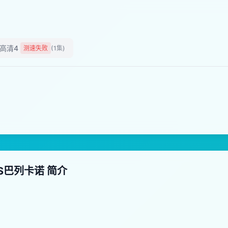
高清4
测速失败
(1集)
VS巴列卡诺 简介