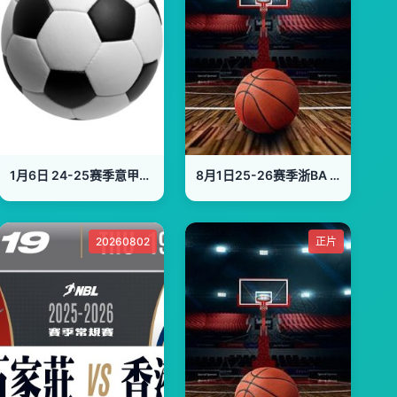
1月6日 24-25赛季意甲第19轮 都灵VS帕尔马
8月1日25-26赛季浙BA 仙居72VS65黄岩
20260802
正片