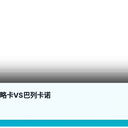
 马略卡VS巴列卡诺