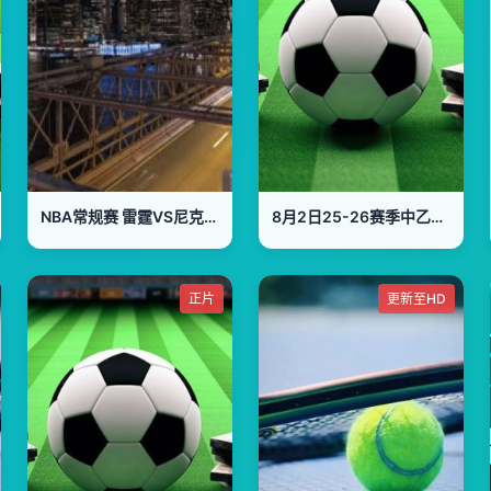
NBA常规赛 雷霆VS尼克斯 20250111
8月2日25-26赛季中乙联赛 广州蒲公英VS武汉三镇B队
正片
更新至HD