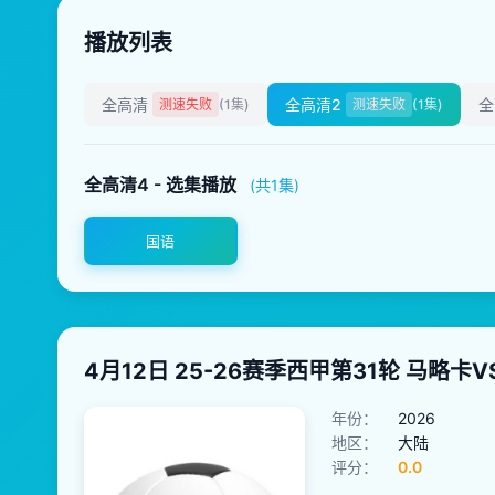
播放列表
全高清
全高清2
全
测速失败
(1集)
测速失败
(1集)
全高清4 - 选集播放
(共1集)
国语
4月12日 25-26赛季西甲第31轮 马略卡
年份：
2026
地区：
大陆
评分：
0.0