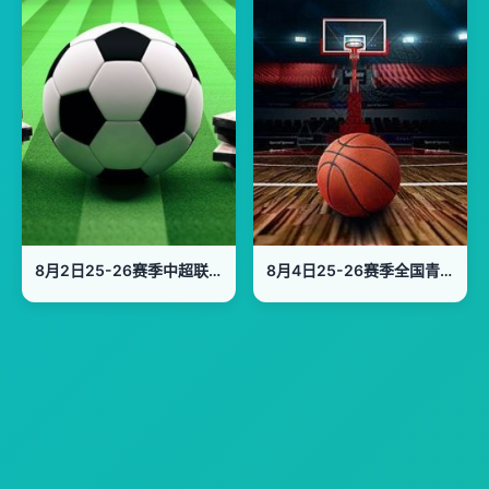
8月2日25-26赛季中超联赛 辽宁铁人楠波湾VS上海申花
8月4日25-26赛季全国青年篮球联赛 深圳新世纪83VS72北京首钢