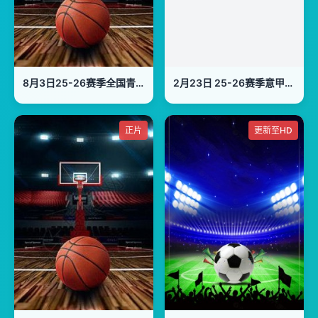
8月3日25-26赛季全国青年篮球联赛 龙狮青年75VS81辽宁沈阳三生
2月23日 25-26赛季意甲第26轮 罗马VS克雷莫内塞
正片
更新至HD