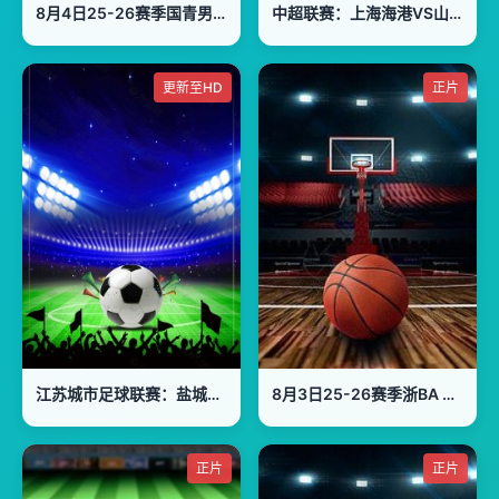
8月4日25-26赛季国青男篮热身赛 澳大利亚纽纳华丁闪电队VS韩国东国大学
中超联赛：上海海港VS山东泰山20260801
更新至HD
正片
江苏城市足球联赛：盐城队VS南京队20260801
8月3日25-26赛季浙BA 衢江70VS82柯城
正片
正片