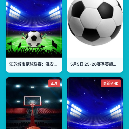
江苏城市足球联赛：淮安队VS南通队20260801
5月5日 25-26赛季英超第35轮 埃弗顿VS曼城
正片
更新至HD