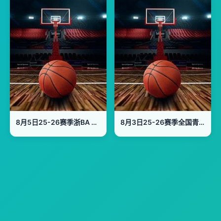
8月5日25-26赛季浙BA 浦江60VS67义乌
8月3日25-26赛季全国青年篮球联赛 深圳新世纪85VS63天津荣钢