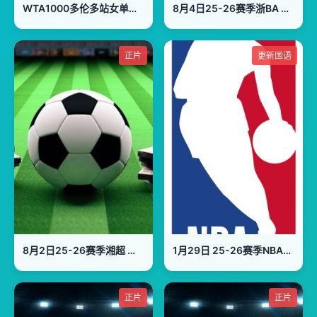
WTA1000多伦多站女单第一轮：马里诺VS森梅兹
8月4日25-26赛季浙BA 龙游87VS92常山
正片
更新国语
8月2日25-26赛季湘超 株洲队VS郴州队
1月29日 25-26赛季NBA常规赛 魔术VS热火
正片
正片