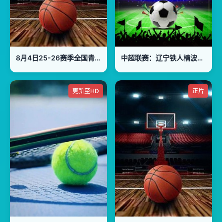
8月4日25-26赛季全国青年篮球联赛 天津荣钢66VS79吉林东北虎
中超联赛：辽宁铁人楠波湾VS上海申花20260802
更新至HD
正片