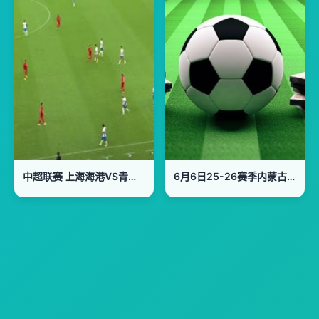
中超联赛 上海海港VS青岛西海岸 20250726
6月6日25-26赛季内蒙古足球超级联赛 巴彦淖尔队VS呼伦贝尔队