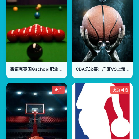
斯诺克英国Qschool职业选拔赛：廖予生VS安德鲁·西金森
CBA总决赛：广厦VS上海20260531
正片
更新国语