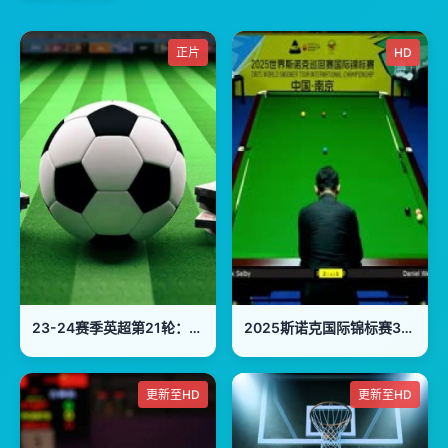
正片
HD
23-24赛季英超第21轮：伯恩茅斯vs利物浦
2025斯诺克国际锦标赛32进16马克·塞尔比6-3丹尼尔·威尔斯20251104
更新至HD
更新至HD