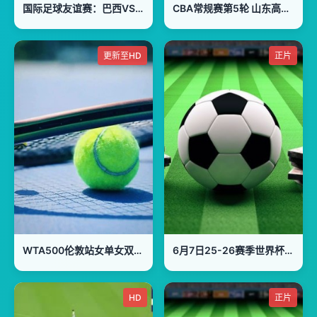
国际足球友谊赛：巴西VS埃及20260607
CBA常规赛第5轮 山东高速VS山西汾酒 20231102(石楷文)
更新至HD
正片
WTA500伦敦站女单女双第一轮：姆博科_小威廉姆斯VS梅里查尔_卢特利芙
6月7日25-26赛季世界杯热身赛 阿根廷VS洪都拉斯
HD
正片