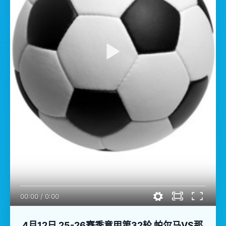
00:00
/
0:00
4月12日 25-26赛季意甲第32轮 帕尔马VS那