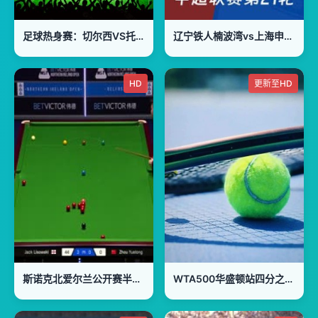
足球热身赛：切尔西VS托特纳姆热刺20260801
辽宁铁人楠波湾vs上海申花 20260802
HD
更新至HD
斯诺克北爱尔兰公开赛半决赛杰克·利索夫斯基6-1周跃龙(柏林)20251025
WTA500华盛顿站四分之一决赛：伊埃拉VS斯维托丽娜