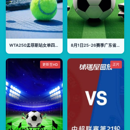
WTA250孟菲斯站女单四分之一决赛：卡列娃VS斯特恩斯
8月1日25-26赛季广东省城市足球超级联赛 汕头VS梅州
更新至HD
正片