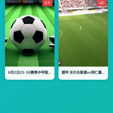
正片
HD
8月2日25-26赛季中甲联赛 深圳青年人VS无锡吴钩
德甲 沃尔夫斯堡vs拜仁慕尼黑 (胡小凡、张力) 20231220