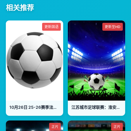
相关推荐
更新国语
更新至HD
10月26日 25-26赛季法甲第9轮 摩纳哥VS图卢兹
江苏城市足球联赛：淮安队VS南通队20260801
正片
正片