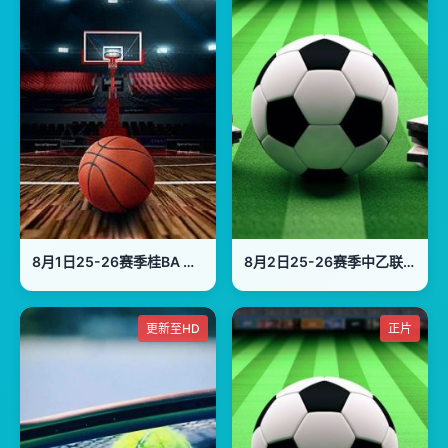
8月1日25-26赛季桂BA 梧州市VS桂林市
8月2日25-26赛季中乙联赛 上海赛更达VS长春喜都
更新至HD
正片