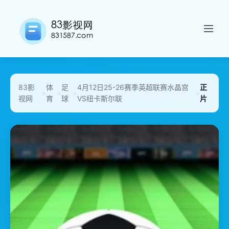
83影
体
足
4月12日25-26赛季英超联赛水晶宫
正
>
>
>
>
视网
育
球
VS纽卡斯尔联
片